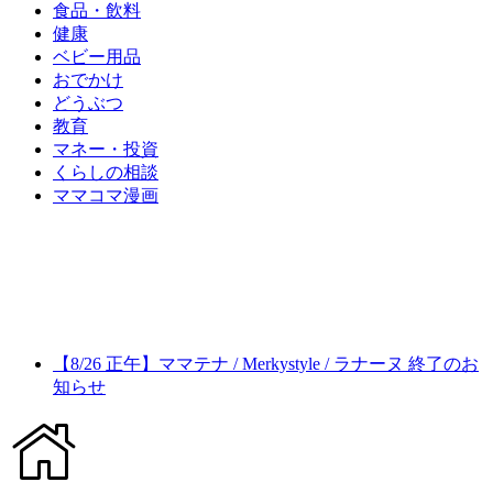
食品・飲料
健康
ベビー用品
おでかけ
どうぶつ
教育
マネー・投資
くらしの相談
ママコマ漫画
【8/26 正午】ママテナ / Merkystyle / ラナーヌ 終了のお
知らせ