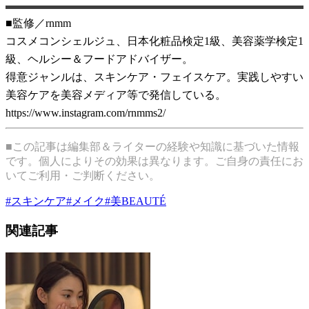
■監修／rnmm
コスメコンシェルジュ、日本化粧品検定1級、美容薬学検定1
級、ヘルシー＆フードアドバイザー。
得意ジャンルは、スキンケア・フェイスケア。実践しやすい
美容ケアを美容メディア等で発信している。
https://www.instagram.com/rnmms2/
■この記事は編集部＆ライターの経験や知識に基づいた情報
です。個人によりその効果は異なります。ご自身の責任にお
いてご利用・ご判断ください。
#
スキンケア
#
メイク
#
美BEAUTÉ
関連記事