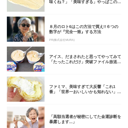
味くね？」「美味すぎる」やっぱこのク
オリティ...
８月のロト6はこの方法で買え!!６つの
数字が『完全一致』する方法
PR(株式会社MURA)
アイス、だまされたと思ってやってみて
「たったこれだけ」突破ファイル放送で
大注目！...
ファミマ、美味すぎて大反響「これ1
番」「世界一おいしいかも知れない」
「飲めそう」
「高額当選者が秘密にしてた金運診断を
暴露します...」