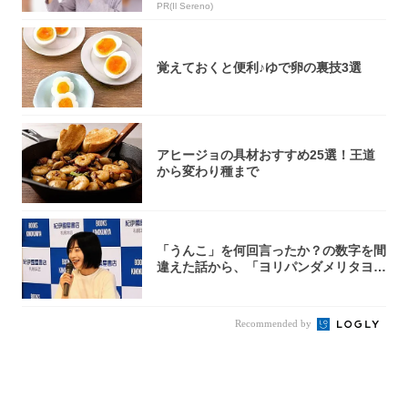
PR(Il Sereno)
覚えておくと便利♪ゆで卵の裏技3選
アヒージョの具材おすすめ25選！王道
から変わり種まで
「うんこ」を何回言ったか？の数字を間
違えた話から、「ヨリパンダメリタヨコ
エビ」の...
Recommended by