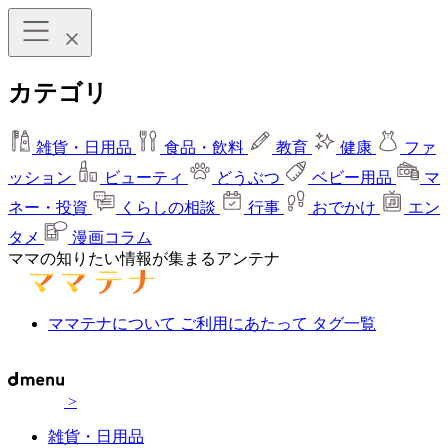
カテゴリ
雑貨・日用品
食品・飲料
教育
健康
ファ
ッション
ビューティ
どうぶつ
ベビー用品
マ
ネー・投資
くらしの相談
行事
おでかけ
エン
タメ
漫画コラム
ママの知りたい情報が集まるアンテナ
ママテナについて
ご利用にあたって
タグ一覧
>
雑貨・日用品