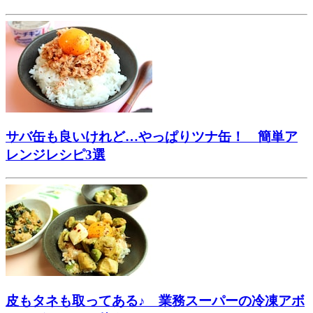
サバ缶も良いけれど…やっぱりツナ缶！ 簡単ア
レンジレシピ3選
皮もタネも取ってある♪ 業務スーパーの冷凍アボ