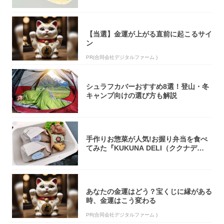
【当選】金運が上がる直前に起こるサイ
ン
PR(合同会社デジタルファーム )
シュラフカバーおすすめ8選！登山・冬
キャンプ向けの選び方も解説
手作りお惣菜が人気!お握り弁当を食べ
てみた『KUKUNA DELI（ククナデ
リ）...
あなたの金運はどう？宝くじに縁がある
時、金運はこう変わる
PR(合同会社デジタルファーム )