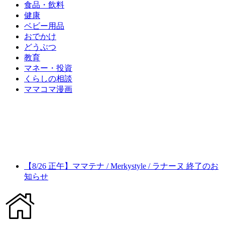
食品・飲料
健康
ベビー用品
おでかけ
どうぶつ
教育
マネー・投資
くらしの相談
ママコマ漫画
【8/26 正午】ママテナ / Merkystyle / ラナーヌ 終了のお
知らせ