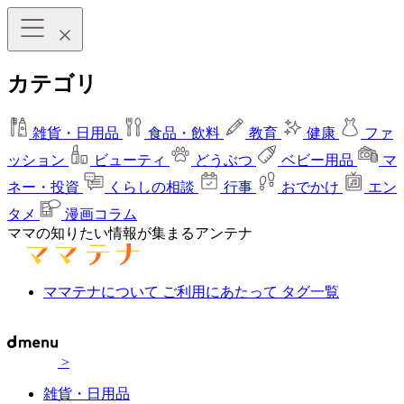
カテゴリ
雑貨・日用品
食品・飲料
教育
健康
ファ
ッション
ビューティ
どうぶつ
ベビー用品
マ
ネー・投資
くらしの相談
行事
おでかけ
エン
タメ
漫画コラム
ママの知りたい情報が集まるアンテナ
ママテナについて
ご利用にあたって
タグ一覧
>
雑貨・日用品