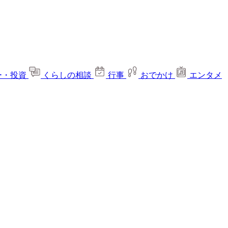
ー・投資
くらしの相談
行事
おでかけ
エンタメ