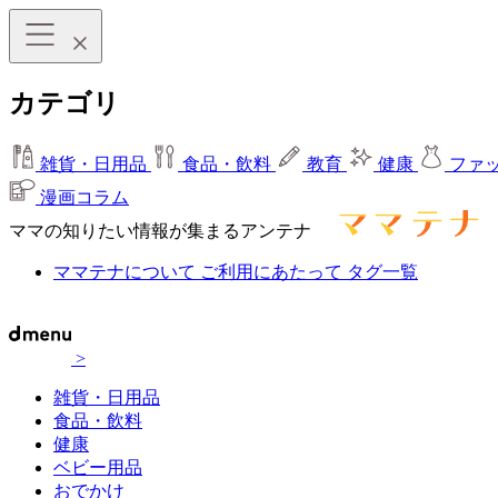
カテゴリ
雑貨・日用品
食品・飲料
教育
健康
ファ
漫画コラム
ママの知りたい情報が集まるアンテナ
ママテナについて
ご利用にあたって
タグ一覧
>
雑貨・日用品
食品・飲料
健康
ベビー用品
おでかけ