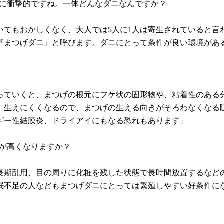
特に衝撃的ですね。一体どんなダニなんですか？
いてもおかしくなく、大人では5人に1人は寄生されていると言
『まつげダニ』と呼びます。ダニにとって条件が良い環境があ
っていくと、まつげの根元にフケ状の固形物や、粘着性のある
、生えにくくなるので、まつげの生える向きがそろわなくなる
ギー性結膜炎、ドライアイにもなる恐れもあります」
クが高くなりますか？
長期乱用、目の周りに化粧を残した状態で長時間放置するなど
眠不足の人などもまつげダニにとっては繁殖しやすい好条件に