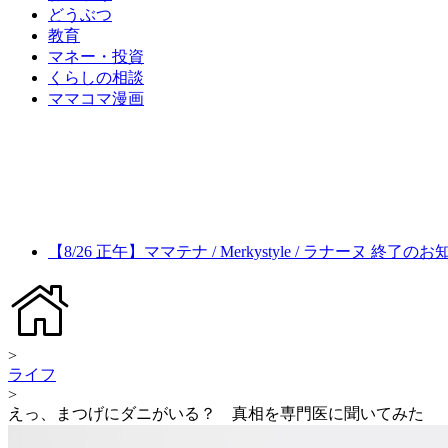
どうぶつ
教育
マネー・投資
くらしの相談
ママコマ漫画
【8/26 正午】ママテナ / Merkystyle / ラナーヌ 終了の
>
ライフ
>
えっ、まつげにダニがいる？ 真相を専門医に聞いてみた