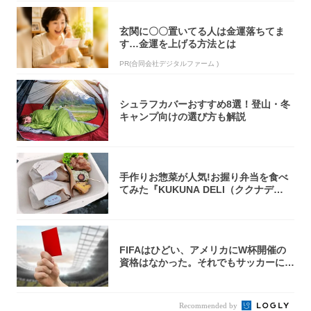
玄関に〇〇置いてる人は金運落ちてま
す…金運を上げる方法とは
PR(合同会社デジタルファーム )
シュラフカバーおすすめ8選！登山・冬
キャンプ向けの選び方も解説
手作りお惣菜が人気!お握り弁当を食べ
てみた『KUKUNA DELI（ククナデ
リ）...
FIFAはひどい、アメリカにW杯開催の
資格はなかった。それでもサッカーには
夢があ...
Recommended by