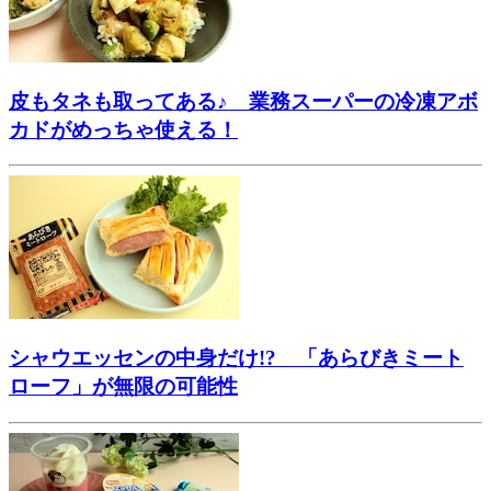
皮もタネも取ってある♪ 業務スーパーの冷凍アボ
カドがめっちゃ使える！
シャウエッセンの中身だけ!? 「あらびきミート
ローフ」が無限の可能性