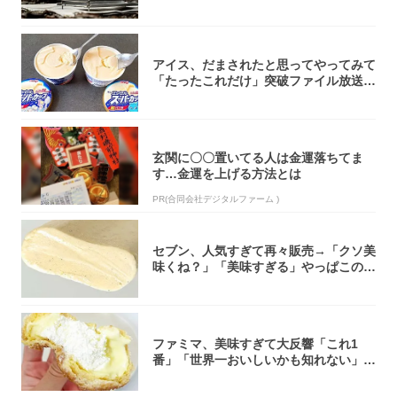
焚き火台
アイス、だまされたと思ってやってみて
「たったこれだけ」突破ファイル放送で
大注目！...
玄関に〇〇置いてる人は金運落ちてま
す…金運を上げる方法とは
PR(合同会社デジタルファーム )
セブン、人気すぎて再々販売→「クソ美
味くね？」「美味すぎる」やっぱこのク
オリティ...
ファミマ、美味すぎて大反響「これ1
番」「世界一おいしいかも知れない」
「飲めそう」