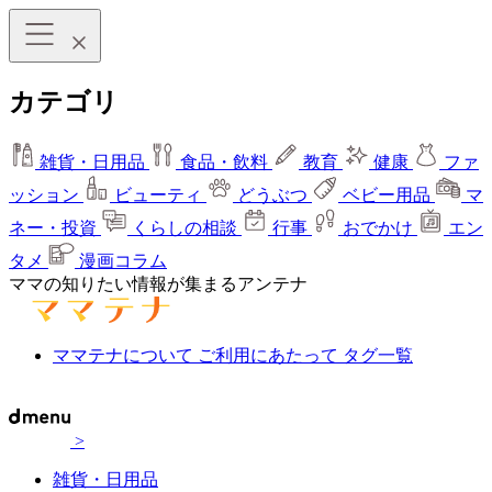
カテゴリ
雑貨・日用品
食品・飲料
教育
健康
ファ
ッション
ビューティ
どうぶつ
ベビー用品
マ
ネー・投資
くらしの相談
行事
おでかけ
エン
タメ
漫画コラム
ママの知りたい情報が集まるアンテナ
ママテナについて
ご利用にあたって
タグ一覧
>
雑貨・日用品