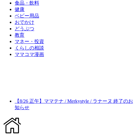
食品・飲料
健康
ベビー用品
おでかけ
どうぶつ
教育
マネー・投資
くらしの相談
ママコマ漫画
【8/26 正午】ママテナ / Merkystyle / ラナーヌ 終了のお
知らせ