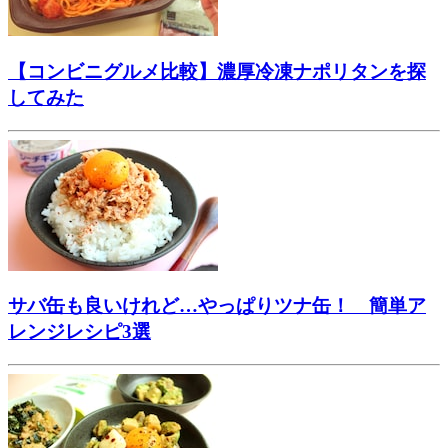
【コンビニグルメ比較】濃厚冷凍ナポリタンを探
してみた
サバ缶も良いけれど…やっぱりツナ缶！ 簡単ア
レンジレシピ3選