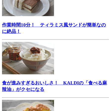
作業時間10分！ ティラミス風サンドが簡単なの
に絶品！
食が進みすぎるおいしさ！ KALDIの「食べる麻
辣油」がクセになる