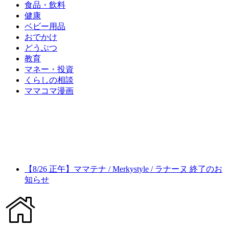
食品・飲料
健康
ベビー用品
おでかけ
どうぶつ
教育
マネー・投資
くらしの相談
ママコマ漫画
【8/26 正午】ママテナ / Merkystyle / ラナーヌ 終了のお
知らせ