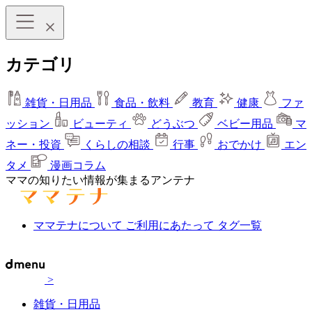
カテゴリ
雑貨・日用品
食品・飲料
教育
健康
ファ
ッション
ビューティ
どうぶつ
ベビー用品
マ
ネー・投資
くらしの相談
行事
おでかけ
エン
タメ
漫画コラム
ママの知りたい情報が集まるアンテナ
ママテナについて
ご利用にあたって
タグ一覧
>
雑貨・日用品