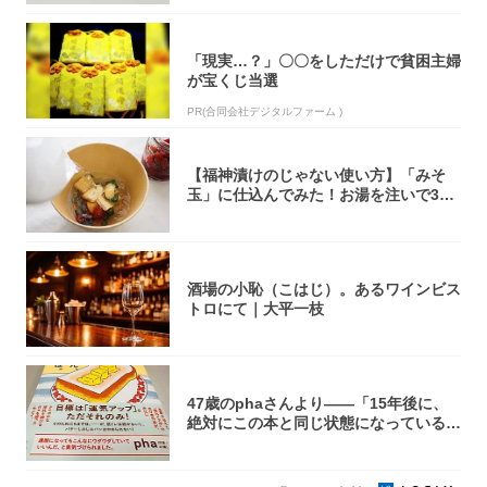
「現実…？」〇〇をしただけで貧困主婦
が宝くじ当選
PR(合同会社デジタルファーム )
【福神漬けのじゃない使い方】「みそ
玉」に仕込んでみた！お湯を注いで30
秒で…朝の...
酒場の小恥（こはじ）。あるワインビス
トロにて｜大平一枝
47歳のphaさんより――「15年後に、
絶対にこの本と同じ状態になっている自
信が...