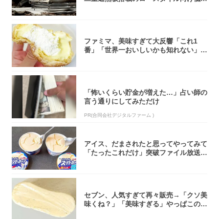
焚き火台
ファミマ、美味すぎて大反響「これ1
番」「世界一おいしいかも知れない」
「飲めそう」
「怖いくらい貯金が増えた…」占い師の
言う通りにしてみただけ
PR(合同会社デジタルファーム )
アイス、だまされたと思ってやってみて
「たったこれだけ」突破ファイル放送で
大注目！...
セブン、人気すぎて再々販売→「クソ美
味くね？」「美味すぎる」やっぱこのク
オリティ...