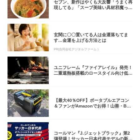
セブン、新作はやくも大反響「うまく再
現してる」「スープ美味い具材邪魔って
くらい美...
玄関に〇〇置いてる人は金運落ちてま
す…金運を上げる方法とは
PR(合同会社デジタルファーム )
ユニフレーム『ファイアレイル』発売！
二重遮熱板搭載のロースタイル向け低型
焚き火台
【最大40％OFF】ポータブルエアコン
＆ファンがAmazonでお得！山善・Bo
u...
コールマン『J.ジェットブラック』第2
弾登場！サッカー日本代表モデルの新作