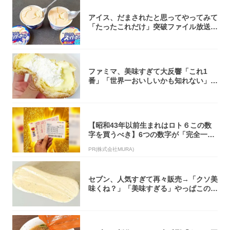
アイス、だまされたと思ってやってみて
「たったこれだけ」突破ファイル放送で
大注目！...
ファミマ、美味すぎて大反響「これ1
番」「世界一おいしいかも知れない」
「飲めそう」
【昭和43年以前生まれはロト６この数
字を買うべき】6つの数字が「完全一
致」する方...
PR(株式会社MURA)
セブン、人気すぎて再々販売→「クソ美
味くね？」「美味すぎる」やっぱこのク
オリティ...