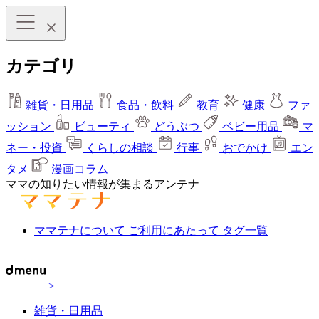
カテゴリ
雑貨・日用品
食品・飲料
教育
健康
ファ
ッション
ビューティ
どうぶつ
ベビー用品
マ
ネー・投資
くらしの相談
行事
おでかけ
エン
タメ
漫画コラム
ママの知りたい情報が集まるアンテナ
ママテナについて
ご利用にあたって
タグ一覧
>
雑貨・日用品