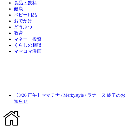
食品・飲料
健康
ベビー用品
おでかけ
どうぶつ
教育
マネー・投資
くらしの相談
ママコマ漫画
【8/26 正午】ママテナ / Merkystyle / ラナーヌ 終了のお
知らせ