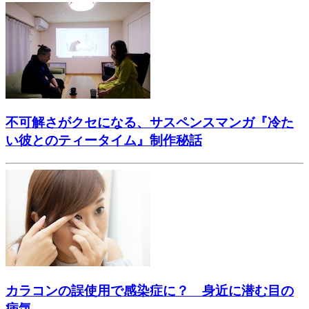
不可解さがクセになる、サスペンスマンガ『冷た
い彼とのティータイム』制作秘話
カラコンの誤使用で感染症に？ 身近に潜む目の
病気