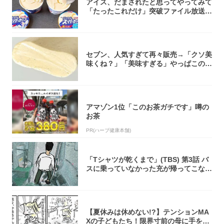
アイス、だまされたと思ってやってみて
「たったこれだけ」突破ファイル放送で
大注目！...
セブン、人気すぎて再々販売→「クソ美
味くね？」「美味すぎる」やっぱこのク
オリティ...
アマゾン1位「このお茶ガチです」噂の
お茶
PR(ハーブ健康本舗)
「Tシャツが乾くまで」(TBS) 第3話 バ
スに乗っていなかった充が帰ってこな
い...
【夏休みは休めない!?】テンションMA
Xの子どもたち！限界寸前の母に手を差