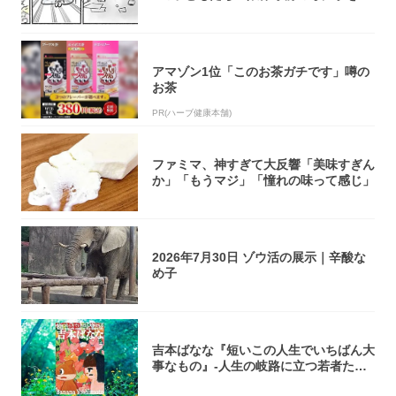
し伸べ...
アマゾン1位「このお茶ガチです」噂の
お茶
PR(ハーブ健康本舗)
ファミマ、神すぎて大反響「美味すぎん
か」「もうマジ」「憧れの味って感じ」
2026年7月30日 ゾウ活の展示｜辛酸な
め子
吉本ばなな『短いこの人生でいちばん大
事なもの』-人生の岐路に立つ若者たち
を通して...