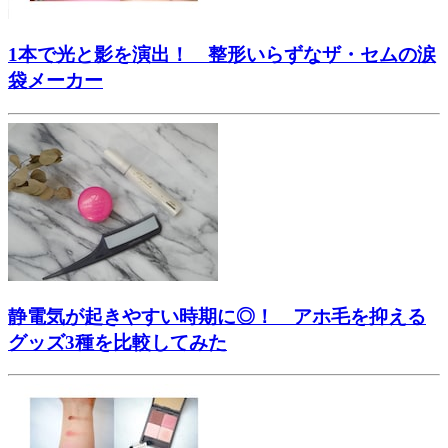
1本で光と影を演出！ 整形いらずなザ・セムの涙
袋メーカー
静電気が起きやすい時期に◎！ アホ毛を抑える
グッズ3種を比較してみた