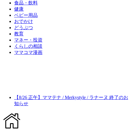
食品・飲料
健康
ベビー用品
おでかけ
どうぶつ
教育
マネー・投資
くらしの相談
ママコマ漫画
【8/26 正午】ママテナ / Merkystyle / ラナーヌ 終了のお
知らせ