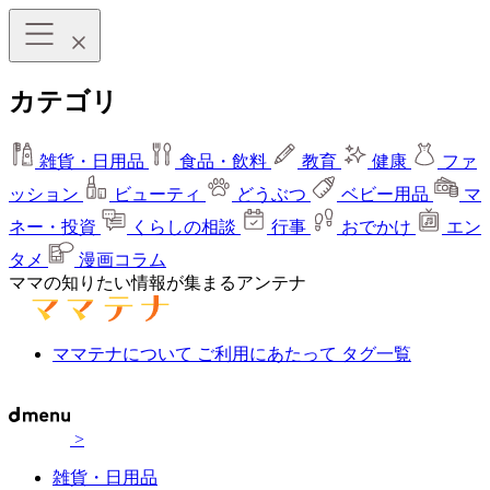
カテゴリ
雑貨・日用品
食品・飲料
教育
健康
ファ
ッション
ビューティ
どうぶつ
ベビー用品
マ
ネー・投資
くらしの相談
行事
おでかけ
エン
タメ
漫画コラム
ママの知りたい情報が集まるアンテナ
ママテナについて
ご利用にあたって
タグ一覧
>
雑貨・日用品