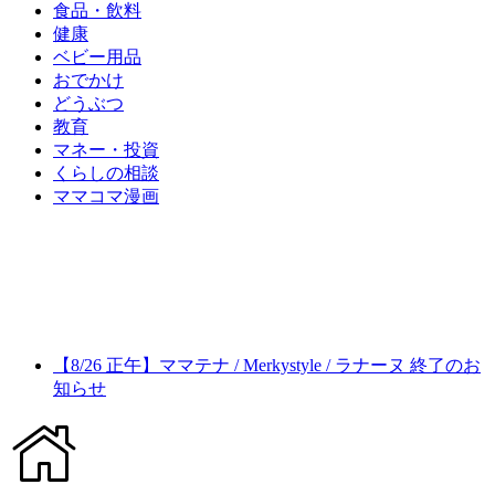
食品・飲料
健康
ベビー用品
おでかけ
どうぶつ
教育
マネー・投資
くらしの相談
ママコマ漫画
【8/26 正午】ママテナ / Merkystyle / ラナーヌ 終了のお
知らせ