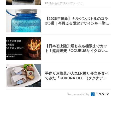
PR(合同会社デジタルファーム )
【2026年最新】ナルゲンボトルのコラ
ボ5選｜今買える限定デザインを一挙紹
介！
【日本初上陸】煙も灰も極限までカッ
ト！超高燃費『GGUBUSサイクロン焚
火台』が...
手作りお惣菜が人気!お握り弁当を食べ
てみた『KUKUNA DELI（ククナデ
リ）...
Recommended by