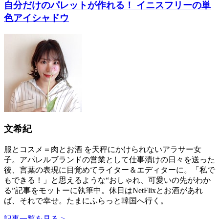
自分だけのパレットが作れる！ イニスフリーの単
色アイシャドウ
文希紀
服とコスメ＝肉とお酒 を天秤にかけられないアラサー女
子。アパレルブランドの営業として仕事漬けの日々を送った
後、言葉の表現に目覚めてライター＆エディターに。「私で
もできる！」と思えるような“おしゃれ、可愛いの先がわか
る”記事をモットーに執筆中。休日はNetFlixとお酒があれ
ば、それで幸せ。たまにふらっと韓国へ行く。
記事一覧を見る >