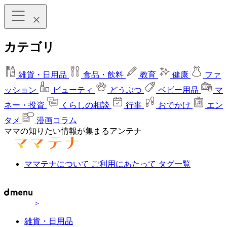
カテゴリ
雑貨・日用品
食品・飲料
教育
健康
ファ
ッション
ビューティ
どうぶつ
ベビー用品
マ
ネー・投資
くらしの相談
行事
おでかけ
エン
タメ
漫画コラム
ママの知りたい情報が集まるアンテナ
ママテナについて
ご利用にあたって
タグ一覧
>
雑貨・日用品