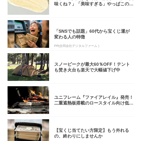
味くね？」「美味すぎる」やっぱこのク
オリティ...
「SNSでも話題」60代から宝くじ運が
変わる人の特徴
PR(合同会社デジタルファーム )
スノーピークが最大60％OFF！テント
も焚き火台も楽天で大幅値下げ中
ユニフレーム『ファイアレイル』発売！
二重遮熱板搭載のロースタイル向け低型
焚き火台
【宝くじ当てたい方限定】もう外れる
の、終わりにしませんか