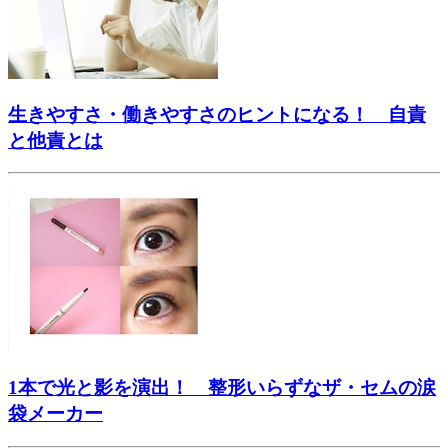
生きやすさ・働きやすさのヒントになる！ 自責
と他責とは
1本で光と影を演出！ 整形いらずなザ・セムの涙
袋メーカー