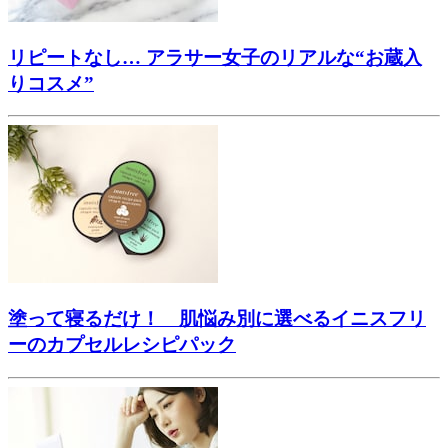
リピートなし… アラサー女子のリアルな“お蔵入
りコスメ”
塗って寝るだけ！ 肌悩み別に選べるイニスフリ
ーのカプセルレシピパック