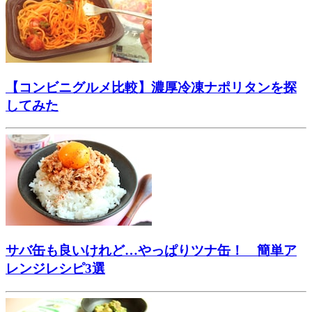
【コンビニグルメ比較】濃厚冷凍ナポリタンを探
してみた
サバ缶も良いけれど…やっぱりツナ缶！ 簡単ア
レンジレシピ3選