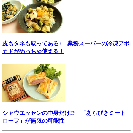
皮もタネも取ってある♪ 業務スーパーの冷凍アボ
カドがめっちゃ使える！
シャウエッセンの中身だけ!? 「あらびきミート
ローフ」が無限の可能性