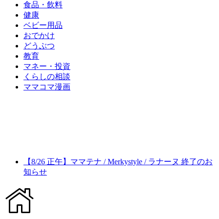
食品・飲料
健康
ベビー用品
おでかけ
どうぶつ
教育
マネー・投資
くらしの相談
ママコマ漫画
【8/26 正午】ママテナ / Merkystyle / ラナーヌ 終了のお
知らせ