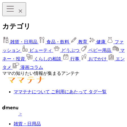
カテゴリ
雑貨・日用品
食品・飲料
教育
健康
ファ
ッション
ビューティ
どうぶつ
ベビー用品
マ
ネー・投資
くらしの相談
行事
おでかけ
エン
タメ
漫画コラム
ママの知りたい情報が集まるアンテナ
ママテナについて
ご利用にあたって
タグ一覧
>
雑貨・日用品