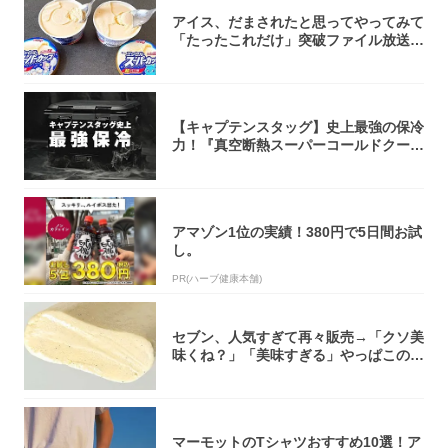
アイス、だまされたと思ってやってみて
「たったこれだけ」突破ファイル放送で
大注目！...
【キャプテンスタッグ】史上最強の保冷
力！『真空断熱スーパーコールドクーラ
ーボック...
アマゾン1位の実績！380円で5日間お試
し。
PR(ハーブ健康本舗)
セブン、人気すぎて再々販売→「クソ美
味くね？」「美味すぎる」やっぱこのク
オリティ...
マーモットのTシャツおすすめ10選！ア