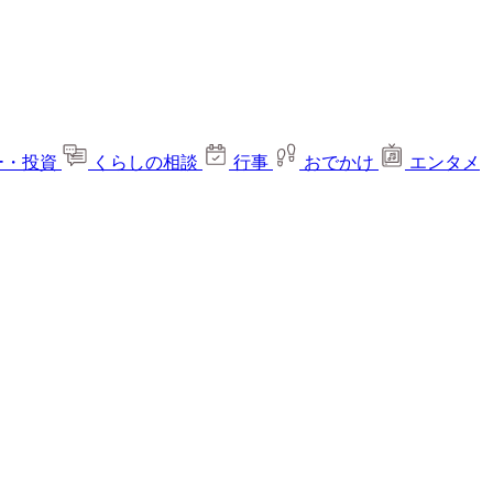
ー・投資
くらしの相談
行事
おでかけ
エンタメ