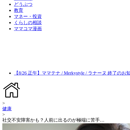
どうぶつ
教育
マネー・投資
くらしの相談
ママコマ漫画
【8/26 正午】ママテナ / Merkystyle / ラナーヌ 終了の
>
健康
>
社交不安障害かも？人前に出るのが極端に苦手…