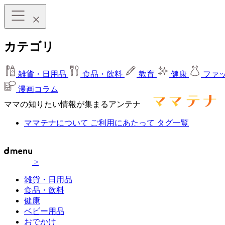
カテゴリ
雑貨・日用品
食品・飲料
教育
健康
ファ
漫画コラム
ママの知りたい情報が集まるアンテナ
ママテナについて
ご利用にあたって
タグ一覧
>
雑貨・日用品
食品・飲料
健康
ベビー用品
おでかけ