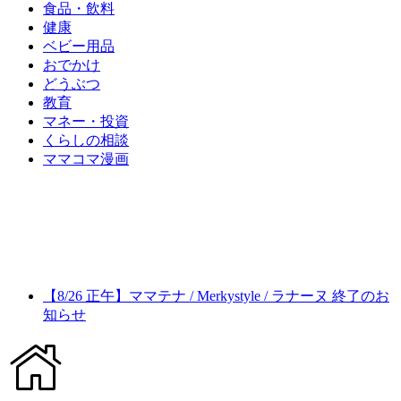
食品・飲料
健康
ベビー用品
おでかけ
どうぶつ
教育
マネー・投資
くらしの相談
ママコマ漫画
【8/26 正午】ママテナ / Merkystyle / ラナーヌ 終了のお
知らせ