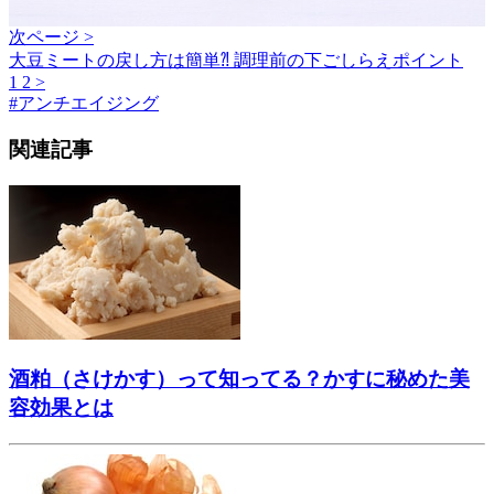
次ページ >
大豆ミートの戻し方は簡単⁈ 調理前の下ごしらえポイント
1
2
>
#
アンチエイジング
関連記事
酒粕（さけかす）って知ってる？かすに秘めた美
容効果とは