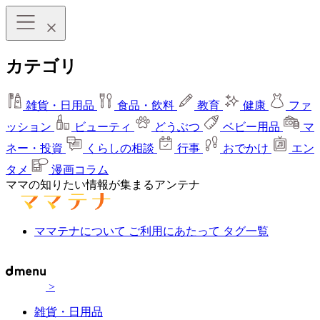
カテゴリ
雑貨・日用品
食品・飲料
教育
健康
ファ
ッション
ビューティ
どうぶつ
ベビー用品
マ
ネー・投資
くらしの相談
行事
おでかけ
エン
タメ
漫画コラム
ママの知りたい情報が集まるアンテナ
ママテナについて
ご利用にあたって
タグ一覧
>
雑貨・日用品