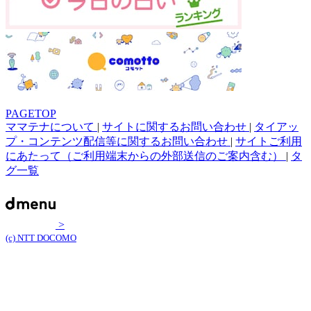
PAGETOP
ママテナについて
|
サイトに関するお問い合わせ
|
タイアッ
プ・コンテンツ配信等に関するお問い合わせ
|
サイトご利用
にあたって（ご利用端末からの外部送信のご案内含む）
|
タ
グ一覧
>
(c) NTT DOCOMO