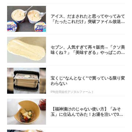
アイス、だまされたと思ってやってみて
「たったこれだけ」突破ファイル放送で
大注目！...
セブン、人気すぎて再々販売→「クソ美
味くね？」「美味すぎる」やっぱこのク
オリティ...
宝くじ“なんとなく”で買っている限り変
わらない
PR(合同会社デジタルファーム )
【福神漬けのじゃない使い方】「みそ
玉」に仕込んでみた！お湯を注いで30
秒で…朝の...