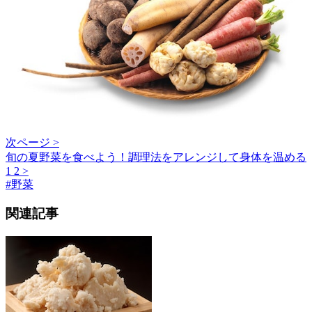
次ページ >
旬の夏野菜を食べよう！調理法をアレンジして身体を温める
1
2
>
#
野菜
関連記事