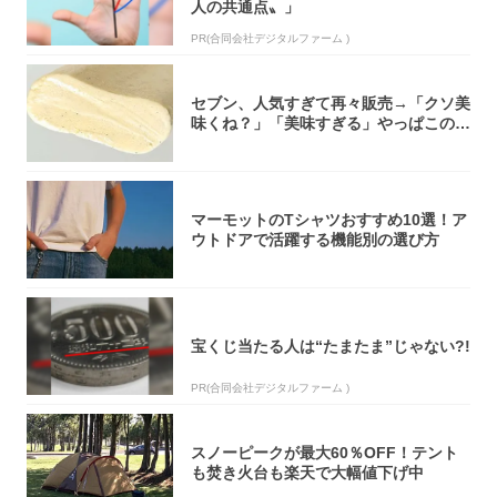
人の共通点〟」
PR(合同会社デジタルファーム )
セブン、人気すぎて再々販売→「クソ美
味くね？」「美味すぎる」やっぱこのク
オリティ...
マーモットのTシャツおすすめ10選！ア
ウトドアで活躍する機能別の選び方
宝くじ当たる人は“たまたま”じゃない?!
PR(合同会社デジタルファーム )
スノーピークが最大60％OFF！テント
も焚き火台も楽天で大幅値下げ中