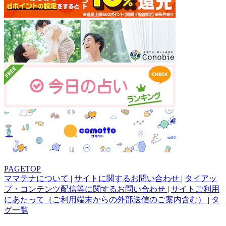
PAGETOP
ママテナについて
|
サイトに関するお問い合わせ
|
タイアッ
プ・コンテンツ配信等に関するお問い合わせ
|
サイトご利用
にあたって（ご利用端末からの外部送信のご案内含む）
|
タ
グ一覧