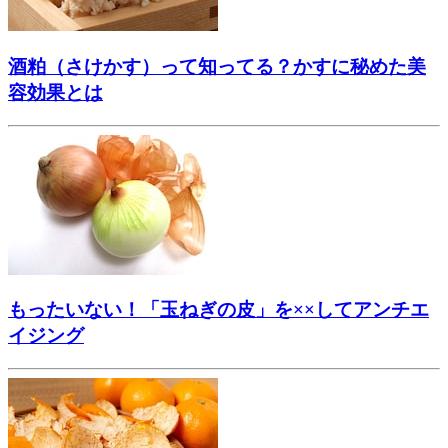
酒粕（さけかす）って知ってる？かすに秘めた美
容効果とは
もったいない！「玉ねぎの皮」を××してアンチエ
イジング