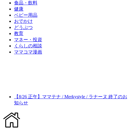
食品・飲料
健康
ベビー用品
おでかけ
どうぶつ
教育
マネー・投資
くらしの相談
ママコマ漫画
【8/26 正午】ママテナ / Merkystyle / ラナーヌ 終了のお
知らせ