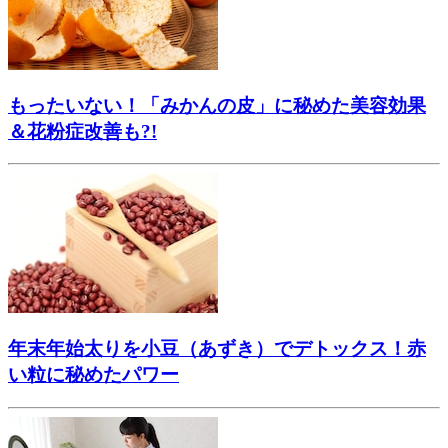
もったいない！「みかんの皮」に秘めた美容効果
＆花粉症改善も?!
年末年始太りを小豆（あずき）でデトックス！赤
い粒に秘めたパワー