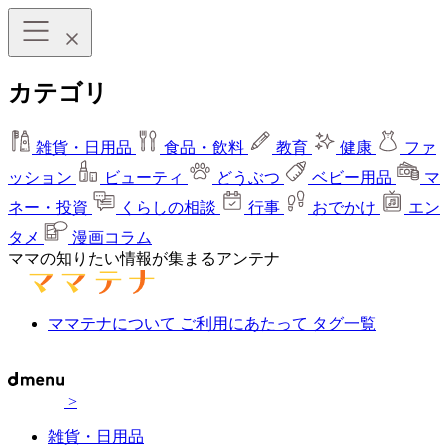
カテゴリ
雑貨・日用品
食品・飲料
教育
健康
ファ
ッション
ビューティ
どうぶつ
ベビー用品
マ
ネー・投資
くらしの相談
行事
おでかけ
エン
タメ
漫画コラム
ママの知りたい情報が集まるアンテナ
ママテナについて
ご利用にあたって
タグ一覧
>
雑貨・日用品