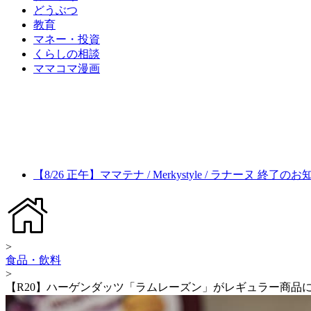
どうぶつ
教育
マネー・投資
くらしの相談
ママコマ漫画
【8/26 正午】ママテナ / Merkystyle / ラナーヌ 終了の
>
食品・飲料
>
【R20】ハーゲンダッツ「ラムレーズン」がレギュラー商品