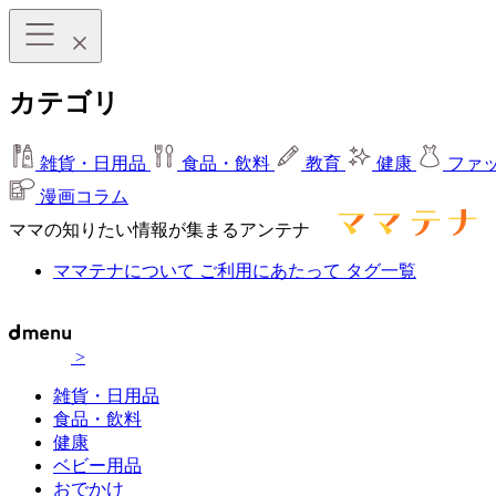
カテゴリ
雑貨・日用品
食品・飲料
教育
健康
ファ
漫画コラム
ママの知りたい情報が集まるアンテナ
ママテナについて
ご利用にあたって
タグ一覧
>
雑貨・日用品
食品・飲料
健康
ベビー用品
おでかけ