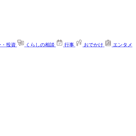
ー・投資
くらしの相談
行事
おでかけ
エンタメ