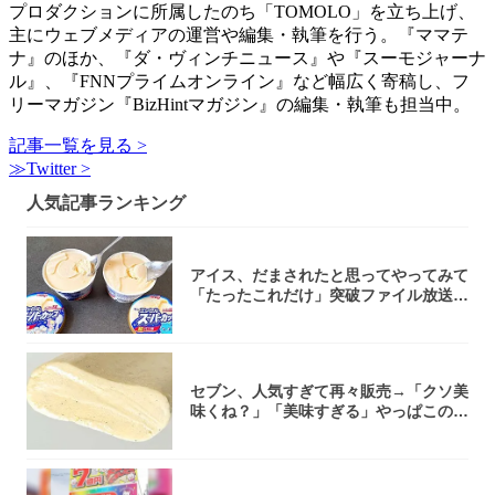
プロダクションに所属したのち「TOMOLO」を立ち上げ、
主にウェブメディアの運営や編集・執筆を行う。『ママテ
ナ』のほか、『ダ・ヴィンチニュース』や『スーモジャーナ
ル』、『FNNプライムオンライン』など幅広く寄稿し、フ
リーマガジン『BizHintマガジン』の編集・執筆も担当中。
記事一覧を見る >
≫Twitter >
人気記事ランキング
アイス、だまされたと思ってやってみて
「たったこれだけ」突破ファイル放送で
大注目！...
セブン、人気すぎて再々販売→「クソ美
味くね？」「美味すぎる」やっぱこのク
オリティ...