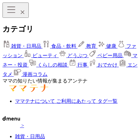
カテゴリ
雑貨・日用品
食品・飲料
教育
健康
ファ
ッション
ビューティ
どうぶつ
ベビー用品
マ
ネー・投資
くらしの相談
行事
おでかけ
エン
タメ
漫画コラム
ママの知りたい情報が集まるアンテナ
ママテナについて
ご利用にあたって
タグ一覧
>
雑貨・日用品