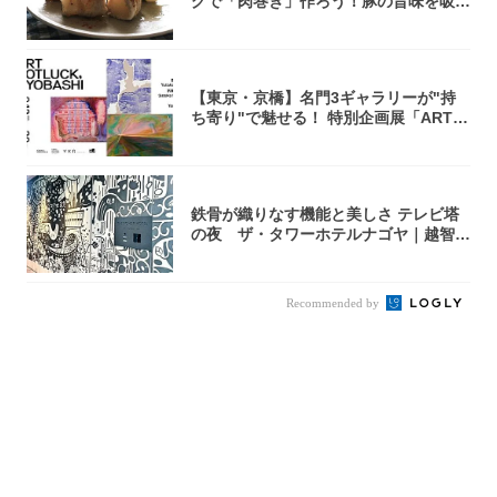
グで「肉巻き」作ろう！豚の旨味を吸い
尽くした...
【東京・京橋】名門3ギャラリーが"持
ち寄り"で魅せる！ 特別企画展「ART P
O...
鉄骨が織りなす機能と美しさ テレビ塔
の夜 ザ・タワーホテルナゴヤ｜越智月
子
Recommended by