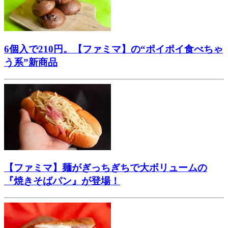
6個入で210円。【ファミマ】の“ポイポイ食べちゃ
う系”新商品
【ファミマ】麺がぎっちぎちで大ボリュームの
『焼きそばパン』が登場！