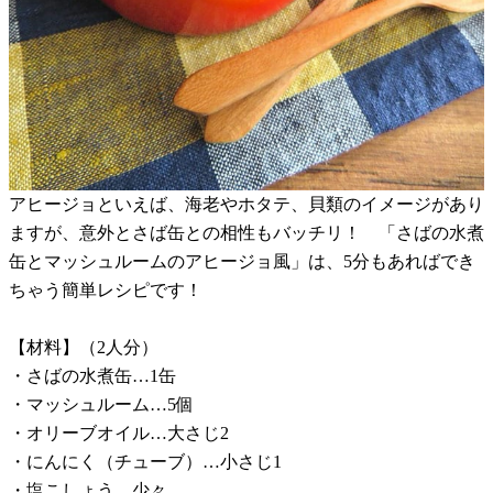
アヒージョといえば、海老やホタテ、貝類のイメージがあり
ますが、意外とさば缶との相性もバッチリ！ 「さばの水煮
缶とマッシュルームのアヒージョ風」は、5分もあればでき
ちゃう簡単レシピです！
【材料】（2人分）
・さばの水煮缶…1缶
・マッシュルーム…5個
・オリーブオイル…大さじ2
・にんにく（チューブ）…小さじ1
・塩こしょう…少々