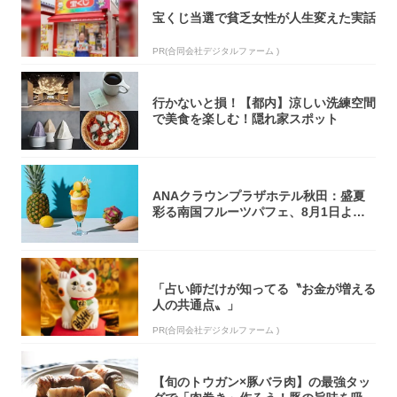
宝くじ当選で貧乏女性が人生変えた実話
PR(合同会社デジタルファーム )
行かないと損！【都内】涼しい洗練空間
で美食を楽しむ！隠れ家スポット
ANAクラウンプラザホテル秋田：盛夏
彩る南国フルーツパフェ、8月1日より1
ヵ月限...
「占い師だけが知ってる〝お金が増える
人の共通点〟」
PR(合同会社デジタルファーム )
【旬のトウガン×豚バラ肉】の最強タッ