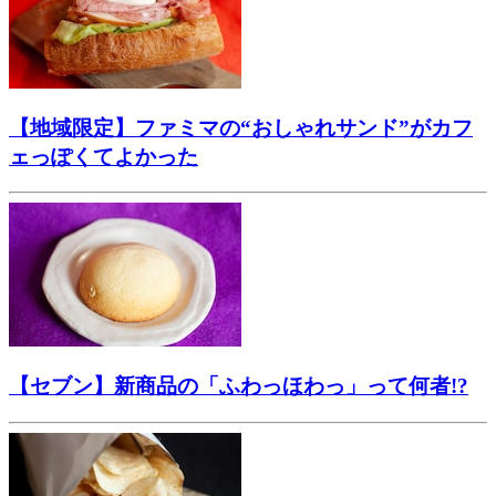
【地域限定】ファミマの“おしゃれサンド”がカフ
ェっぽくてよかった
【セブン】新商品の「ふわっほわっ」って何者!?