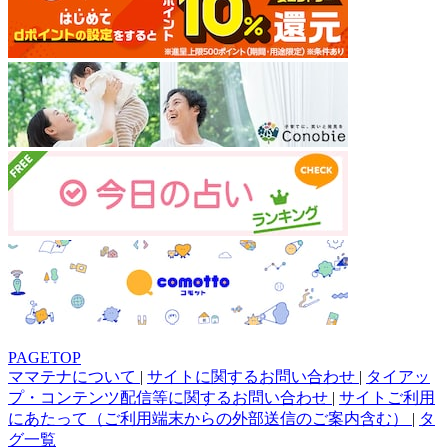
PAGETOP
ママテナについて
|
サイトに関するお問い合わせ
|
タイアッ
プ・コンテンツ配信等に関するお問い合わせ
|
サイトご利用
にあたって（ご利用端末からの外部送信のご案内含む）
|
タ
グ一覧