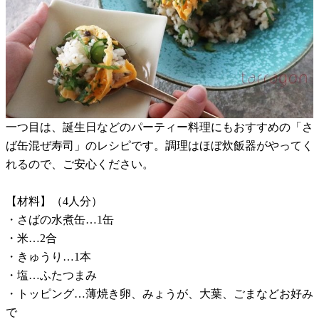
一つ目は、誕生日などのパーティー料理にもおすすめの「さ
ば缶混ぜ寿司」のレシピです。調理はほぼ炊飯器がやってく
れるので、ご安心ください。
【材料】（4人分）
・さばの水煮缶…1缶
・米…2合
・きゅうり…1本
・塩…ふたつまみ
・トッピング…薄焼き卵、みょうが、大葉、ごまなどお好み
で