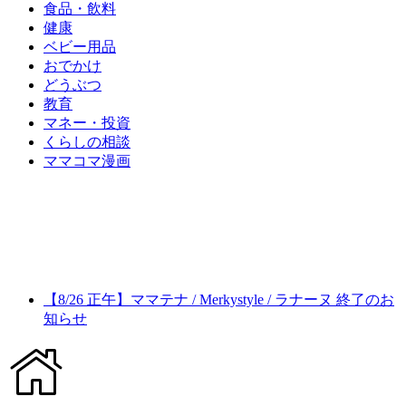
食品・飲料
健康
ベビー用品
おでかけ
どうぶつ
教育
マネー・投資
くらしの相談
ママコマ漫画
【8/26 正午】ママテナ / Merkystyle / ラナーヌ 終了のお
知らせ