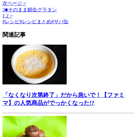
次ページ >
3■そのまま鯖缶グラタン
1
2
>
#
レシピ
#
レシピまとめ
#
サバ缶
関連記事
「なくなり次第終了」だから急いで！【ファミ
マ】の人気商品がでっかくなった!?