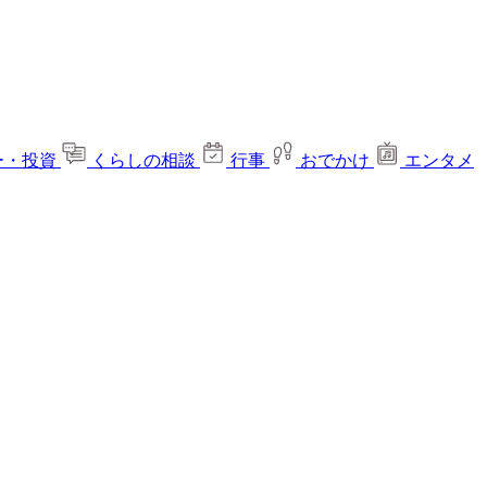
ー・投資
くらしの相談
行事
おでかけ
エンタメ