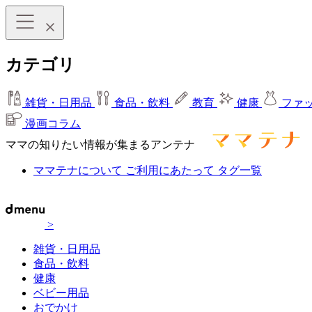
カテゴリ
雑貨・日用品
食品・飲料
教育
健康
ファ
漫画コラム
ママの知りたい情報が集まるアンテナ
ママテナについて
ご利用にあたって
タグ一覧
>
雑貨・日用品
食品・飲料
健康
ベビー用品
おでかけ