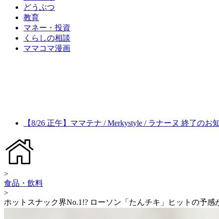
どうぶつ
教育
マネー・投資
くらしの相談
ママコマ漫画
【8/26 正午】ママテナ / Merkystyle / ラナーヌ 終了の
>
食品・飲料
>
ホットスナック界No.1!? ローソン「たんチキ」ヒットの予