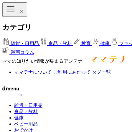
カテゴリ
雑貨・日用品
食品・飲料
教育
健康
ファ
漫画コラム
ママの知りたい情報が集まるアンテナ
ママテナについて
ご利用にあたって
タグ一覧
>
雑貨・日用品
食品・飲料
健康
ベビー用品
おでかけ