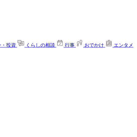
ー・投資
くらしの相談
行事
おでかけ
エンタメ