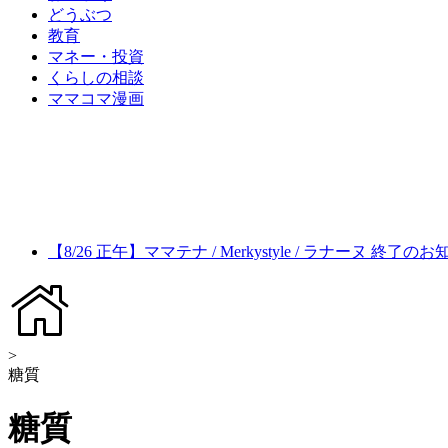
どうぶつ
教育
マネー・投資
くらしの相談
ママコマ漫画
【8/26 正午】ママテナ / Merkystyle / ラナーヌ 終了の
>
糖質
糖質