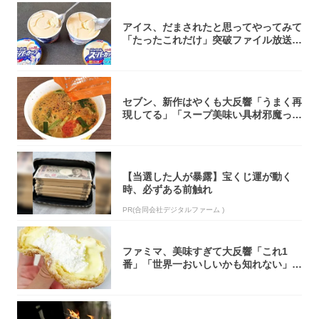
アイス、だまされたと思ってやってみて
「たったこれだけ」突破ファイル放送で
大注目！...
セブン、新作はやくも大反響「うまく再
現してる」「スープ美味い具材邪魔って
くらい美...
【当選した人が暴露】宝くじ運が動く
時、必ずある前触れ
PR(合同会社デジタルファーム )
ファミマ、美味すぎて大反響「これ1
番」「世界一おいしいかも知れない」
「飲めそう」