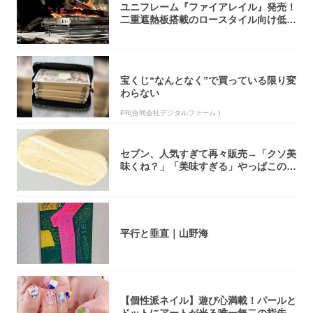
ユニフレーム『ファイアレイル』発売！
二重遮熱板搭載のロースタイル向け低型
焚き火台
宝くじ“なんとなく”で買っている限り変
わらない
PR(合同会社デジタルファーム )
セブン、人気すぎて再々販売→「クソ美
味くね？」「美味すぎる」やっぱこのク
オリティ...
平行と垂直｜山野海
【個性派ネイル】遊び心満載！パールと
ドットにアートが光る唯一無二の指先が