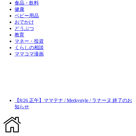
食品・飲料
健康
ベビー用品
おでかけ
どうぶつ
教育
マネー・投資
くらしの相談
ママコマ漫画
【8/26 正午】ママテナ / Merkystyle / ラナーヌ 終了のお
知らせ