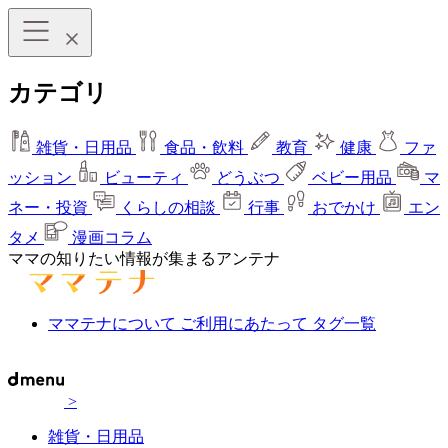
カテゴリ
雑貨・日用品
食品・飲料
教育
健康
ファ
ッション
ビューティ
どうぶつ
ベビー用品
マ
ネー・投資
くらしの相談
行事
おでかけ
エン
タメ
漫画コラム
ママの知りたい情報が集まるアンテナ
ママテナについて
ご利用にあたって
タグ一覧
>
雑貨・日用品