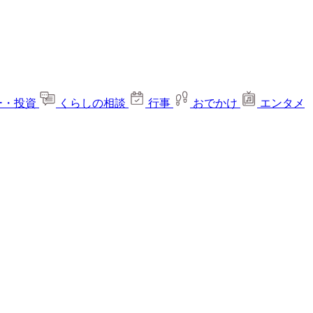
ー・投資
くらしの相談
行事
おでかけ
エンタメ