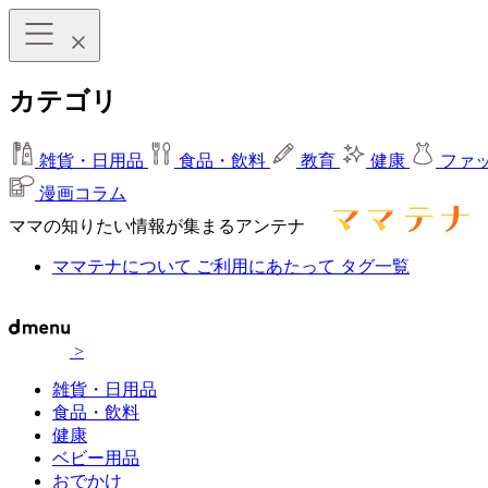
カテゴリ
雑貨・日用品
食品・飲料
教育
健康
ファ
漫画コラム
ママの知りたい情報が集まるアンテナ
ママテナについて
ご利用にあたって
タグ一覧
>
雑貨・日用品
食品・飲料
健康
ベビー用品
おでかけ