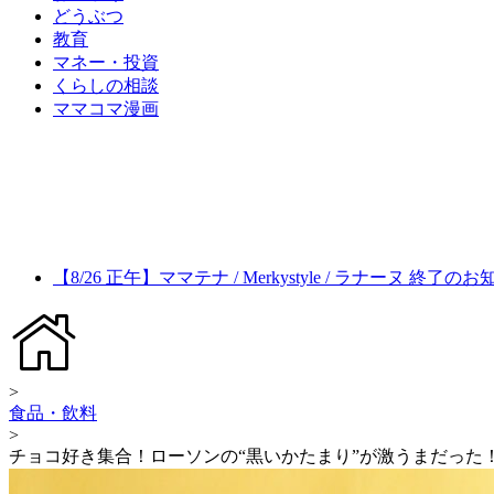
どうぶつ
教育
マネー・投資
くらしの相談
ママコマ漫画
【8/26 正午】ママテナ / Merkystyle / ラナーヌ 終了の
>
食品・飲料
>
チョコ好き集合！ローソンの“黒いかたまり”が激うまだった