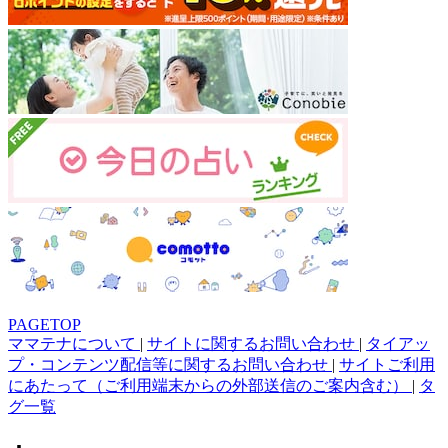
PAGETOP
ママテナについて
|
サイトに関するお問い合わせ
|
タイアッ
プ・コンテンツ配信等に関するお問い合わせ
|
サイトご利用
にあたって（ご利用端末からの外部送信のご案内含む）
|
タ
グ一覧