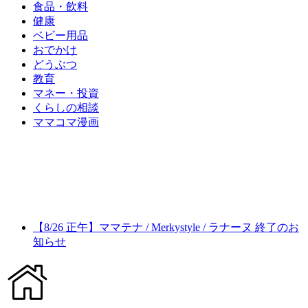
食品・飲料
健康
ベビー用品
おでかけ
どうぶつ
教育
マネー・投資
くらしの相談
ママコマ漫画
【8/26 正午】ママテナ / Merkystyle / ラナーヌ 終了のお
知らせ