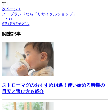
す！
次ページ >
ノーブランドなら「リサイクルショップ」
1
2
3
>
#
選び方
#
子ども
関連記事
ストローマグのおすすめ14選！使い始める時期の
目安と選び方も紹介