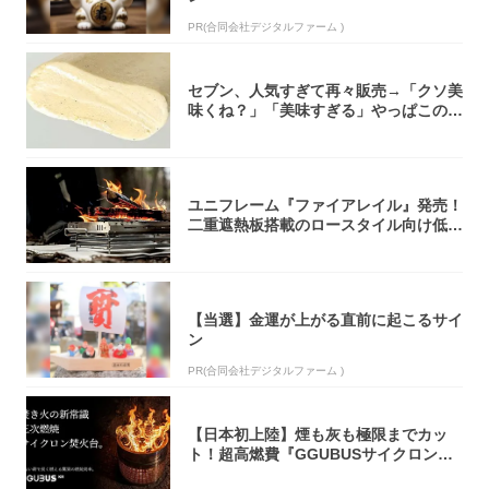
PR(合同会社デジタルファーム )
セブン、人気すぎて再々販売→「クソ美
味くね？」「美味すぎる」やっぱこのク
オリティ...
ユニフレーム『ファイアレイル』発売！
二重遮熱板搭載のロースタイル向け低型
焚き火台
【当選】金運が上がる直前に起こるサイ
ン
PR(合同会社デジタルファーム )
【日本初上陸】煙も灰も極限までカッ
ト！超高燃費『GGUBUSサイクロン焚
火台』が...