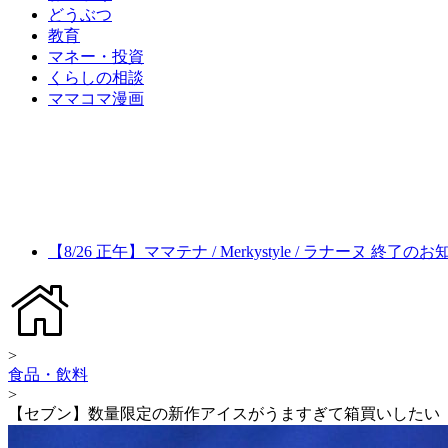
どうぶつ
教育
マネー・投資
くらしの相談
ママコマ漫画
【8/26 正午】ママテナ / Merkystyle / ラナーヌ 終了の
>
食品・飲料
>
【セブン】数量限定の新作アイスがうますぎて箱買いしたい