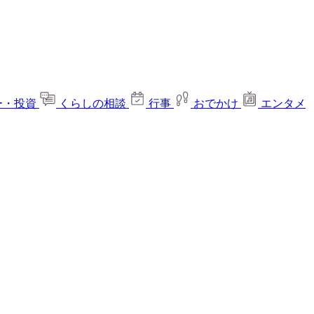
ー・投資
くらしの相談
行事
おでかけ
エンタメ