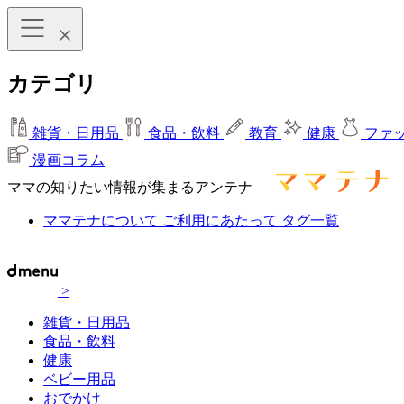
カテゴリ
雑貨・日用品
食品・飲料
教育
健康
ファ
漫画コラム
ママの知りたい情報が集まるアンテナ
ママテナについて
ご利用にあたって
タグ一覧
>
雑貨・日用品
食品・飲料
健康
ベビー用品
おでかけ