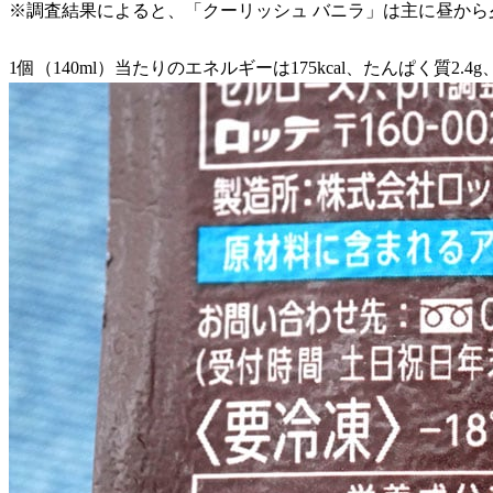
※調査結果によると、「クーリッシュ バニラ」は主に昼か
1個（140ml）当たりのエネルギーは175kcal、たんぱく質2.4g