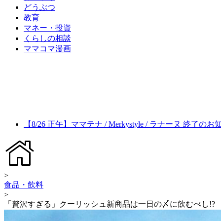
どうぶつ
教育
マネー・投資
くらしの相談
ママコマ漫画
【8/26 正午】ママテナ / Merkystyle / ラナーヌ 終了の
>
食品・飲料
>
「贅沢すぎる」クーリッシュ新商品は一日の〆に飲むべし!?