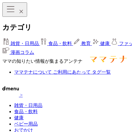
カテゴリ
雑貨・日用品
食品・飲料
教育
健康
ファ
漫画コラム
ママの知りたい情報が集まるアンテナ
ママテナについて
ご利用にあたって
タグ一覧
>
雑貨・日用品
食品・飲料
健康
ベビー用品
おでかけ