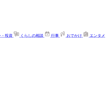
ー・投資
くらしの相談
行事
おでかけ
エンタメ