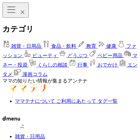
カテゴリ
雑貨・日用品
食品・飲料
教育
健康
ファ
ッション
ビューティ
どうぶつ
ベビー用品
マ
ネー・投資
くらしの相談
行事
おでかけ
エン
タメ
漫画コラム
ママの知りたい情報が集まるアンテナ
ママテナについて
ご利用にあたって
タグ一覧
>
雑貨・日用品