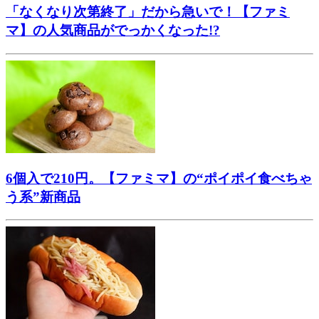
「なくなり次第終了」だから急いで！【ファミ
マ】の人気商品がでっかくなった!?
6個入で210円。【ファミマ】の“ポイポイ食べちゃ
う系”新商品