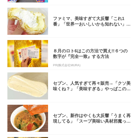
ファミマ、美味すぎて大反響「これ1
番」「世界一おいしいかも知れない」
「飲めそう」
８月のロト6はこの方法で買え!!６つの
数字が『完全一致』する方法
PR(株式会社MURA)
セブン、人気すぎて再々販売→「クソ美
味くね？」「美味すぎる」やっぱこのク
オリティ...
セブン、新作はやくも大反響「うまく再
現してる」「スープ美味い具材邪魔って
くらい美...