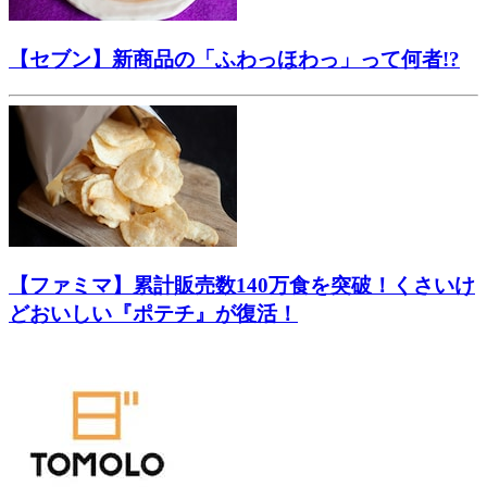
【セブン】新商品の「ふわっほわっ」って何者!?
【ファミマ】累計販売数140万食を突破！くさいけ
どおいしい『ポテチ』が復活！