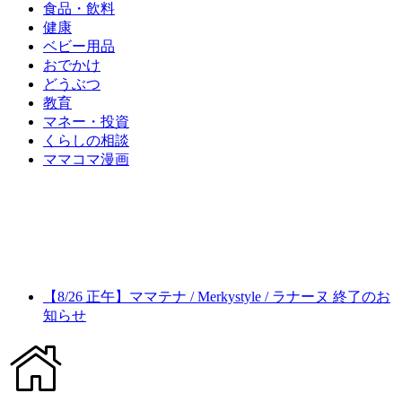
食品・飲料
健康
ベビー用品
おでかけ
どうぶつ
教育
マネー・投資
くらしの相談
ママコマ漫画
【8/26 正午】ママテナ / Merkystyle / ラナーヌ 終了のお
知らせ