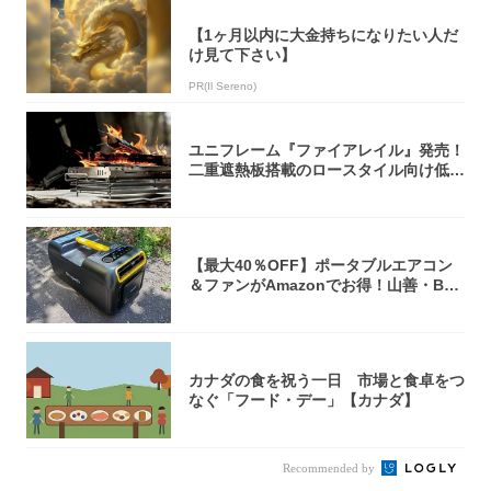
【1ヶ月以内に大金持ちになりたい人だ
け見て下さい】
PR(Il Sereno)
ユニフレーム『ファイアレイル』発売！
二重遮熱板搭載のロースタイル向け低型
焚き火台
【最大40％OFF】ポータブルエアコン
＆ファンがAmazonでお得！山善・Bo
u...
カナダの食を祝う一日 市場と食卓をつ
なぐ「フード・デー」【カナダ】
Recommended by