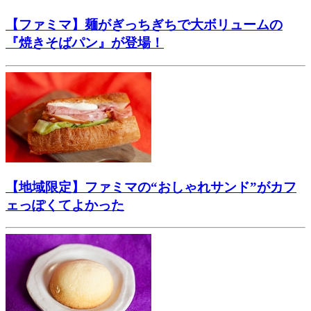
【ファミマ】麺がぎっちぎちで大ボリュームの
『焼きそばパン』が登場！
【地域限定】ファミマの“おしゃれサンド”がカフ
ェっぽくてよかった