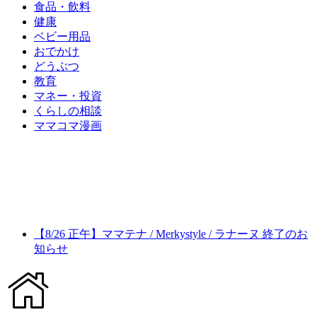
食品・飲料
健康
ベビー用品
おでかけ
どうぶつ
教育
マネー・投資
くらしの相談
ママコマ漫画
【8/26 正午】ママテナ / Merkystyle / ラナーヌ 終了のお
知らせ