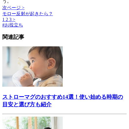
う。
次ページ >
モロー反射が起きたら？
1
2
3
>
#
お役立ち
関連記事
ストローマグのおすすめ14選！使い始める時期の
目安と選び方も紹介