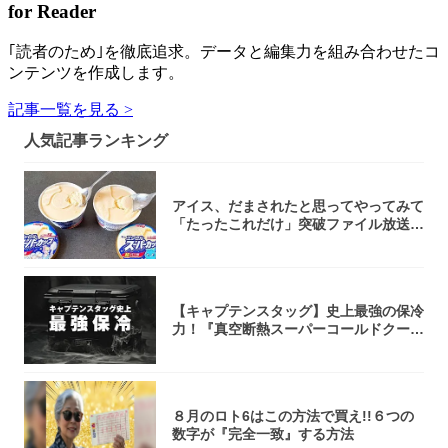
for Reader
｢読者のため｣を徹底追求。データと編集力を組み合わせたコ
ンテンツを作成します。
記事一覧を見る >
人気記事ランキング
アイス、だまされたと思ってやってみて
「たったこれだけ」突破ファイル放送で
大注目！...
【キャプテンスタッグ】史上最強の保冷
力！『真空断熱スーパーコールドクーラ
ーボック...
８月のロト6はこの方法で買え!!６つの
数字が『完全一致』する方法