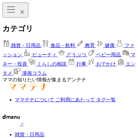
カテゴリ
雑貨・日用品
食品・飲料
教育
健康
ファ
ッション
ビューティ
どうぶつ
ベビー用品
マ
ネー・投資
くらしの相談
行事
おでかけ
エン
タメ
漫画コラム
ママの知りたい情報が集まるアンテナ
ママテナについて
ご利用にあたって
タグ一覧
>
雑貨・日用品