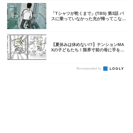
「Tシャツが乾くまで」(TBS) 第3話 バ
スに乗っていなかった充が帰ってこな
い...
【夏休みは休めない!?】テンションMA
Xの子どもたち！限界寸前の母に手を差
し伸べ...
Recommended by