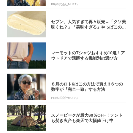
PR(株式会社MURA)
セブン、人気すぎて再々販売→「クソ美
味くね？」「美味すぎる」やっぱこのク
オリティ...
マーモットのTシャツおすすめ10選！ア
ウトドアで活躍する機能別の選び方
８月のロト6はこの方法で買え!!６つの
数字が『完全一致』する方法
PR(株式会社MURA)
スノーピークが最大60％OFF！テント
も焚き火台も楽天で大幅値下げ中