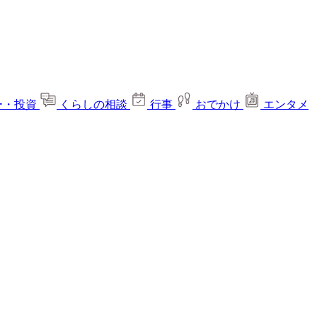
ー・投資
くらしの相談
行事
おでかけ
エンタメ