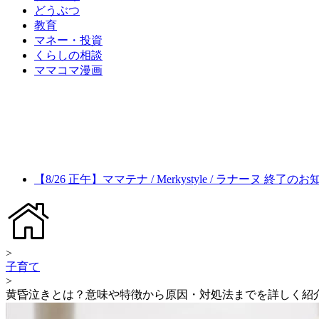
どうぶつ
教育
マネー・投資
くらしの相談
ママコマ漫画
【8/26 正午】ママテナ / Merkystyle / ラナーヌ 終了の
>
子育て
>
黄昏泣きとは？意味や特徴から原因・対処法までを詳しく紹