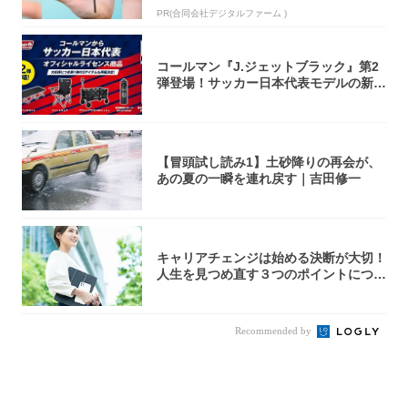
PR(合同会社デジタルファーム )
コールマン『J.ジェットブラック』第2
弾登場！サッカー日本代表モデルの新作
5アイ...
【冒頭試し読み1】土砂降りの再会が、
あの夏の一瞬を連れ戻す｜吉田修一
キャリアチェンジは始める決断が大切！
人生を見つめ直す３つのポイントについ
て解説し...
Recommended by