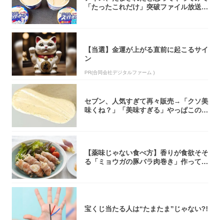
「たったこれだけ」突破ファイル放送で
大注目！...
【当選】金運が上がる直前に起こるサイ
ン
PR(合同会社デジタルファーム )
セブン、人気すぎて再々販売→「クソ美
味くね？」「美味すぎる」やっぱこのク
オリティ...
【薬味じゃない食べ方】香りが食欲そそ
る「ミョウガの豚バラ肉巻き」作ってみ
た！辛み...
宝くじ当たる人は“たまたま”じゃない?!