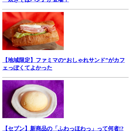
【地域限定】ファミマの“おしゃれサンド”がカフ
ェっぽくてよかった
【セブン】新商品の「ふわっほわっ」って何者!?