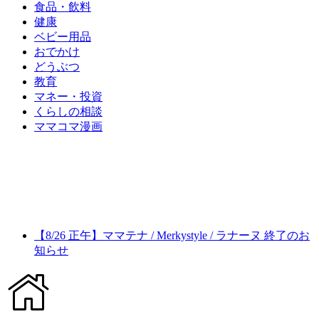
食品・飲料
健康
ベビー用品
おでかけ
どうぶつ
教育
マネー・投資
くらしの相談
ママコマ漫画
【8/26 正午】ママテナ / Merkystyle / ラナーヌ 終了のお
知らせ