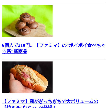
6個入で210円。【ファミマ】の“ポイポイ食べちゃ
う系”新商品
【ファミマ】麺がぎっちぎちで大ボリュームの
『焼きそばパン』が登場！