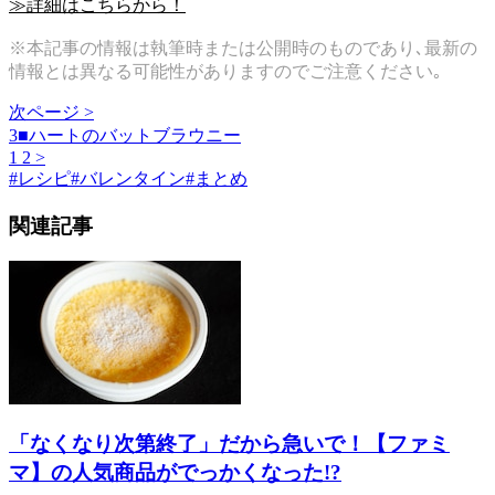
≫詳細はこちらから！
※本記事の情報は執筆時または公開時のものであり､最新の
情報とは異なる可能性がありますのでご注意ください｡
次ページ >
3■ハートのバットブラウニー
1
2
>
#
レシピ
#
バレンタイン
#
まとめ
関連記事
「なくなり次第終了」だから急いで！【ファミ
マ】の人気商品がでっかくなった!?