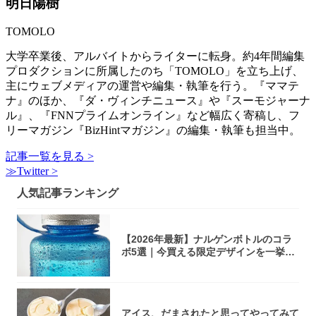
明日陽樹
TOMOLO
大学卒業後、アルバイトからライターに転身。約4年間編集
プロダクションに所属したのち「TOMOLO」を立ち上げ、
主にウェブメディアの運営や編集・執筆を行う。『ママテ
ナ』のほか、『ダ・ヴィンチニュース』や『スーモジャーナ
ル』、『FNNプライムオンライン』など幅広く寄稿し、フ
リーマガジン『BizHintマガジン』の編集・執筆も担当中。
記事一覧を見る >
≫Twitter >
人気記事ランキング
【2026年最新】ナルゲンボトルのコラ
ボ5選｜今買える限定デザインを一挙紹
介！
アイス、だまされたと思ってやってみて