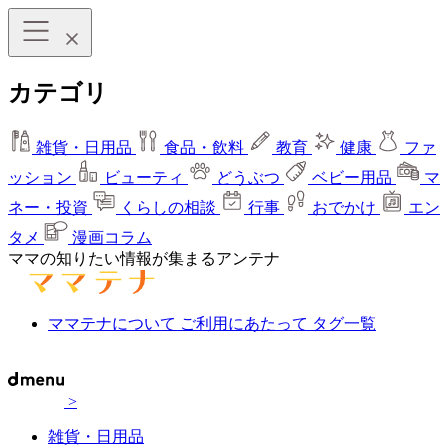
カテゴリ
雑貨・日用品
食品・飲料
教育
健康
ファ
ッション
ビューティ
どうぶつ
ベビー用品
マ
ネー・投資
くらしの相談
行事
おでかけ
エン
タメ
漫画コラム
ママの知りたい情報が集まるアンテナ
ママテナについて
ご利用にあたって
タグ一覧
>
雑貨・日用品