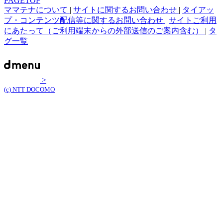
PAGETOP
ママテナについて
|
サイトに関するお問い合わせ
|
タイアッ
プ・コンテンツ配信等に関するお問い合わせ
|
サイトご利用
にあたって（ご利用端末からの外部送信のご案内含む）
|
タ
グ一覧
>
(c) NTT DOCOMO