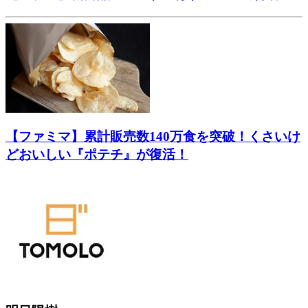
【ファミマ】累計販売数140万食を突破！くさいけ
どおいしい『ポテチ』が復活！