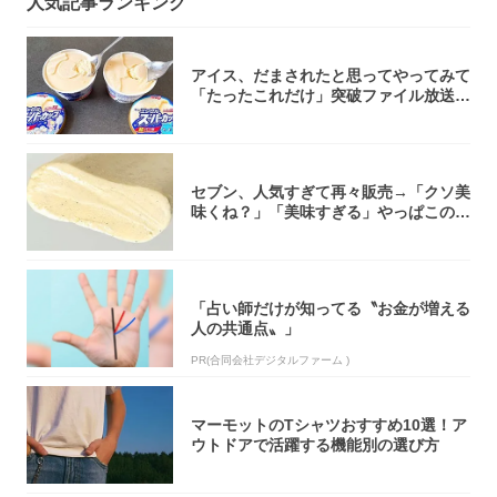
人気記事ランキング
アイス、だまされたと思ってやってみて
「たったこれだけ」突破ファイル放送で
大注目！...
セブン、人気すぎて再々販売→「クソ美
味くね？」「美味すぎる」やっぱこのク
オリティ...
「占い師だけが知ってる〝お金が増える
人の共通点〟」
PR(合同会社デジタルファーム )
マーモットのTシャツおすすめ10選！ア
ウトドアで活躍する機能別の選び方