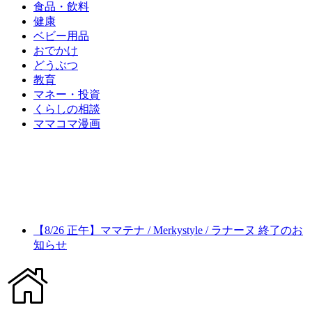
食品・飲料
健康
ベビー用品
おでかけ
どうぶつ
教育
マネー・投資
くらしの相談
ママコマ漫画
【8/26 正午】ママテナ / Merkystyle / ラナーヌ 終了のお
知らせ