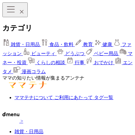
カテゴリ
雑貨・日用品
食品・飲料
教育
健康
ファ
ッション
ビューティ
どうぶつ
ベビー用品
マ
ネー・投資
くらしの相談
行事
おでかけ
エン
タメ
漫画コラム
ママの知りたい情報が集まるアンテナ
ママテナについて
ご利用にあたって
タグ一覧
>
雑貨・日用品