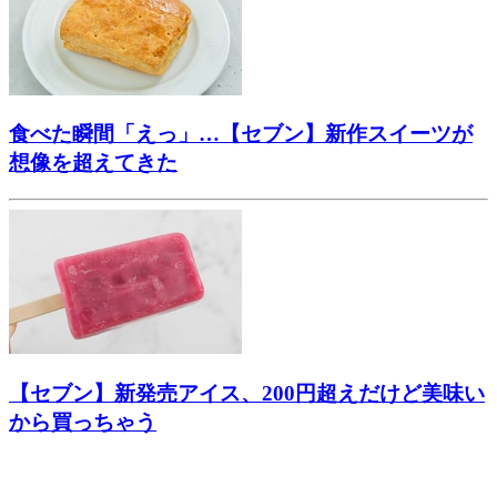
食べた瞬間「えっ」…【セブン】新作スイーツが
想像を超えてきた
【セブン】新発売アイス、200円超えだけど美味い
から買っちゃう