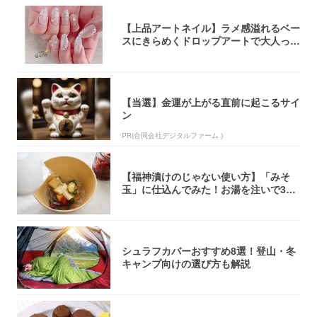
【上品アートネイル】ラメ感溢れるベー
スにきらめくドロップアートで大人っぽ
く！
【当選】金運が上がる直前に起こるサイ
ン
PR(合同会社デジタルファーム )
【福神漬けのじゃない使い方】「みそ
玉」に仕込んでみた！お湯を注いで30
秒で…朝の...
シュラフカバーおすすめ8選！登山・冬
キャンプ向けの選び方も解説