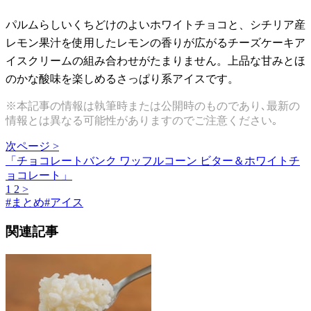
パルムらしいくちどけのよいホワイトチョコと、シチリア産
レモン果汁を使用したレモンの香りが広がるチーズケーキア
イスクリームの組み合わせがたまりません。上品な甘みとほ
のかな酸味を楽しめるさっぱり系アイスです。
※本記事の情報は執筆時または公開時のものであり､最新の
情報とは異なる可能性がありますのでご注意ください｡
次ページ >
「チョコレートバンク ワッフルコーン ビター＆ホワイトチ
ョコレート」
1
2
>
#
まとめ
#
アイス
関連記事