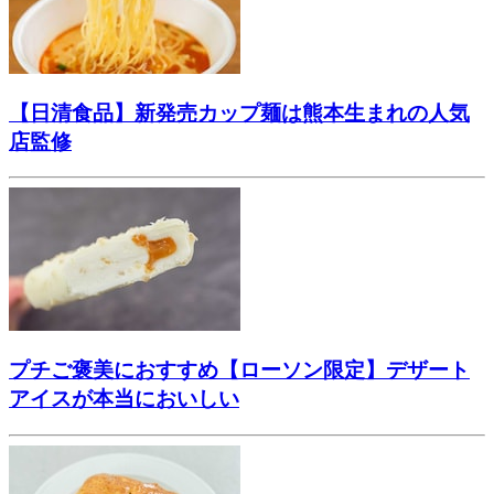
【日清食品】新発売カップ麺は熊本生まれの人気
店監修
プチご褒美におすすめ【ローソン限定】デザート
アイスが本当においしい