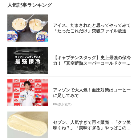
人気記事ランキング
アイス、だまされたと思ってやってみて
「たったこれだけ」突破ファイル放送で
大注目！...
【キャプテンスタッグ】史上最強の保冷
力！『真空断熱スーパーコールドクーラ
ーボック...
アマゾンで大人気！血圧対策はコーヒー
に足してみて
PR(森永乳業)
セブン、人気すぎて再々販売→「クソ美
味くね？」「美味すぎる」やっぱこのク
オリティ...