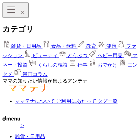
カテゴリ
雑貨・日用品
食品・飲料
教育
健康
ファ
ッション
ビューティ
どうぶつ
ベビー用品
マ
ネー・投資
くらしの相談
行事
おでかけ
エン
タメ
漫画コラム
ママの知りたい情報が集まるアンテナ
ママテナについて
ご利用にあたって
タグ一覧
>
雑貨・日用品