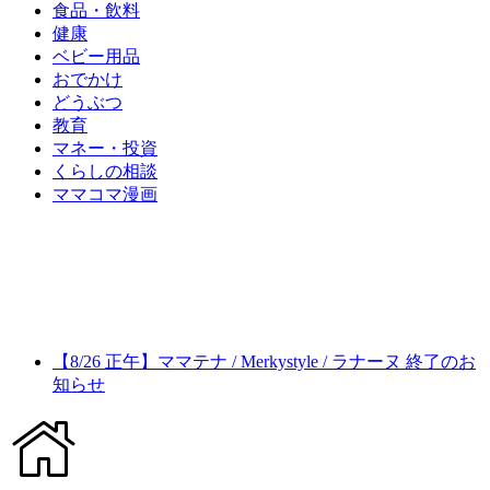
食品・飲料
健康
ベビー用品
おでかけ
どうぶつ
教育
マネー・投資
くらしの相談
ママコマ漫画
【8/26 正午】ママテナ / Merkystyle / ラナーヌ 終了のお
知らせ