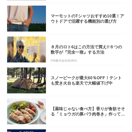
マーモットのTシャツおすすめ10選！ア
ウトドアで活躍する機能別の選び方
８月のロト6はこの方法で買え!!６つの
数字が『完全一致』する方法
PR(株式会社MURA)
スノーピークが最大60％OFF！テント
も焚き火台も楽天で大幅値下げ中
【薬味じゃない食べ方】香りが食欲そそ
る「ミョウガの豚バラ肉巻き」作ってみ
た！辛み...