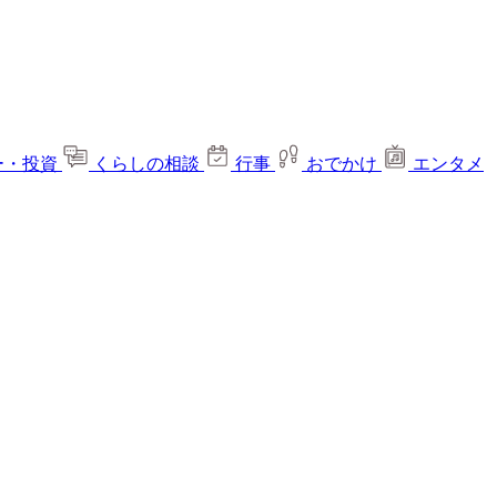
ー・投資
くらしの相談
行事
おでかけ
エンタメ