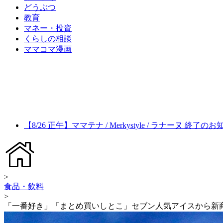
どうぶつ
教育
マネー・投資
くらしの相談
ママコマ漫画
【8/26 正午】ママテナ / Merkystyle / ラナーヌ 終了の
>
食品・飲料
>
「一番好き」「まとめ買いしとこ」セブン人気アイスから新