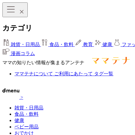
カテゴリ
雑貨・日用品
食品・飲料
教育
健康
ファ
漫画コラム
ママの知りたい情報が集まるアンテナ
ママテナについて
ご利用にあたって
タグ一覧
>
雑貨・日用品
食品・飲料
健康
ベビー用品
おでかけ