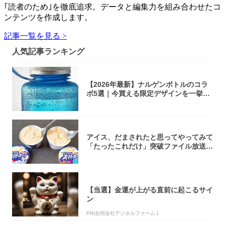
｢読者のため｣を徹底追求。データと編集力を組み合わせたコ
ンテンツを作成します。
記事一覧を見る >
人気記事ランキング
【2026年最新】ナルゲンボトルのコラ
ボ5選｜今買える限定デザインを一挙紹
介！
アイス、だまされたと思ってやってみて
「たったこれだけ」突破ファイル放送で
大注目！...
【当選】金運が上がる直前に起こるサイ
ン
PR(合同会社デジタルファーム )