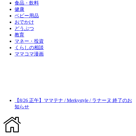
食品・飲料
健康
ベビー用品
おでかけ
どうぶつ
教育
マネー・投資
くらしの相談
ママコマ漫画
【8/26 正午】ママテナ / Merkystyle / ラナーヌ 終了のお
知らせ