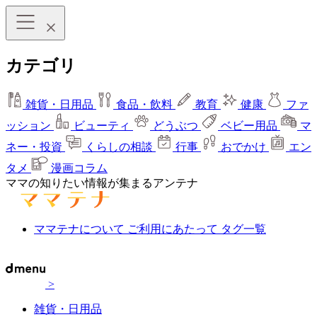
カテゴリ
雑貨・日用品
食品・飲料
教育
健康
ファ
ッション
ビューティ
どうぶつ
ベビー用品
マ
ネー・投資
くらしの相談
行事
おでかけ
エン
タメ
漫画コラム
ママの知りたい情報が集まるアンテナ
ママテナについて
ご利用にあたって
タグ一覧
>
雑貨・日用品