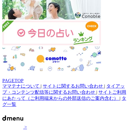
PAGETOP
ママテナについて
|
サイトに関するお問い合わせ
|
タイアッ
プ・コンテンツ配信等に関するお問い合わせ
|
サイトご利用
にあたって（ご利用端末からの外部送信のご案内含む）
|
タ
グ一覧
>