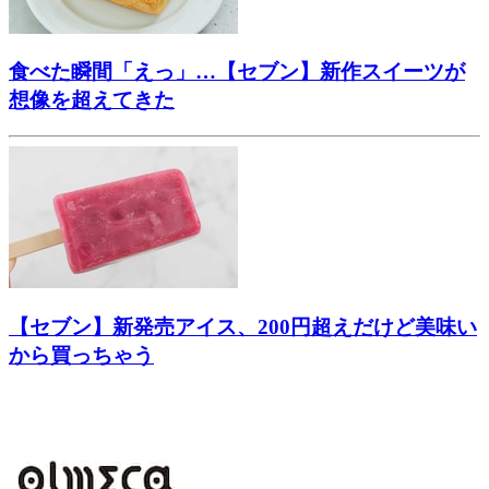
食べた瞬間「えっ」…【セブン】新作スイーツが
想像を超えてきた
【セブン】新発売アイス、200円超えだけど美味い
から買っちゃう