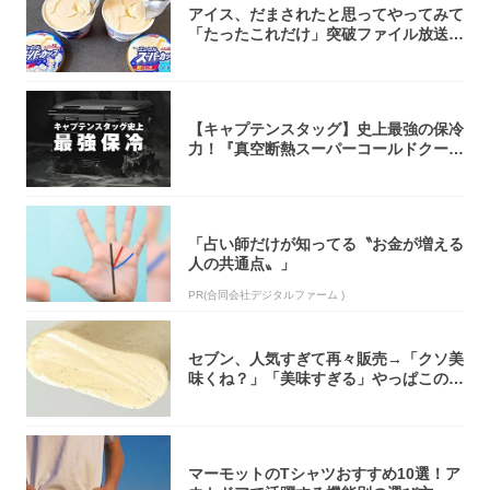
アイス、だまされたと思ってやってみて
「たったこれだけ」突破ファイル放送で
大注目！...
【キャプテンスタッグ】史上最強の保冷
力！『真空断熱スーパーコールドクーラ
ーボック...
「占い師だけが知ってる〝お金が増える
人の共通点〟」
PR(合同会社デジタルファーム )
セブン、人気すぎて再々販売→「クソ美
味くね？」「美味すぎる」やっぱこのク
オリティ...
マーモットのTシャツおすすめ10選！ア