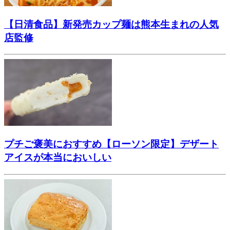
【日清食品】新発売カップ麺は熊本生まれの人気
店監修
プチご褒美におすすめ【ローソン限定】デザート
アイスが本当においしい