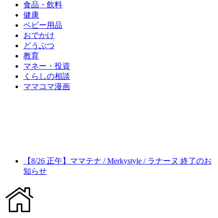
食品・飲料
健康
ベビー用品
おでかけ
どうぶつ
教育
マネー・投資
くらしの相談
ママコマ漫画
【8/26 正午】ママテナ / Merkystyle / ラナーヌ 終了のお
知らせ