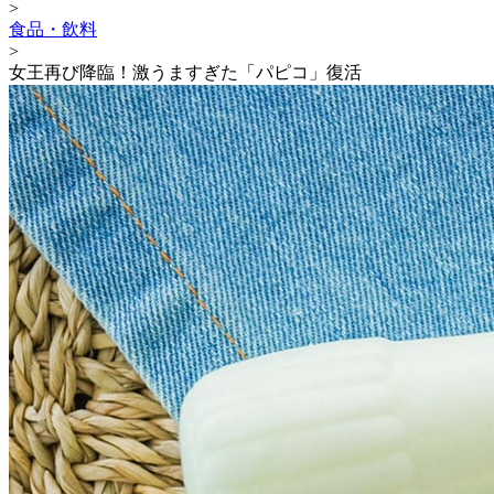
>
食品・飲料
>
女王再び降臨！激うますぎた「パピコ」復活