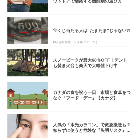
ウトドアで活躍する機能別の選び方
宝くじ当たる人は“たまたま”じゃない?!
PR(合同会社デジタルファーム )
スノーピークが最大60％OFF！テント
も焚き火台も楽天で大幅値下げ中
カナダの食を祝う一日 市場と食卓をつ
なぐ「フード・デー」【カナダ】
人気の「水光カラコン」で救急搬送も？
知らずに使うと危険な『失明リスク』と
医師が教...