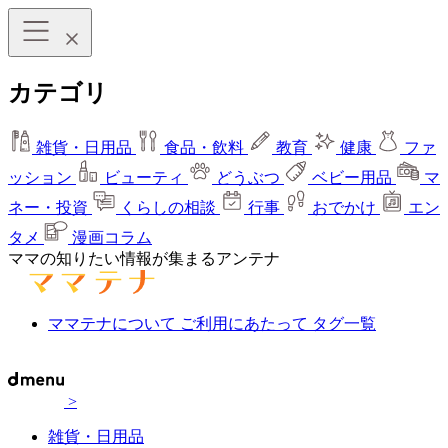
カテゴリ
雑貨・日用品
食品・飲料
教育
健康
ファ
ッション
ビューティ
どうぶつ
ベビー用品
マ
ネー・投資
くらしの相談
行事
おでかけ
エン
タメ
漫画コラム
ママの知りたい情報が集まるアンテナ
ママテナについて
ご利用にあたって
タグ一覧
>
雑貨・日用品