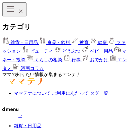
カテゴリ
雑貨・日用品
食品・飲料
教育
健康
ファ
ッション
ビューティ
どうぶつ
ベビー用品
マ
ネー・投資
くらしの相談
行事
おでかけ
エン
タメ
漫画コラム
ママの知りたい情報が集まるアンテナ
ママテナについて
ご利用にあたって
タグ一覧
>
雑貨・日用品