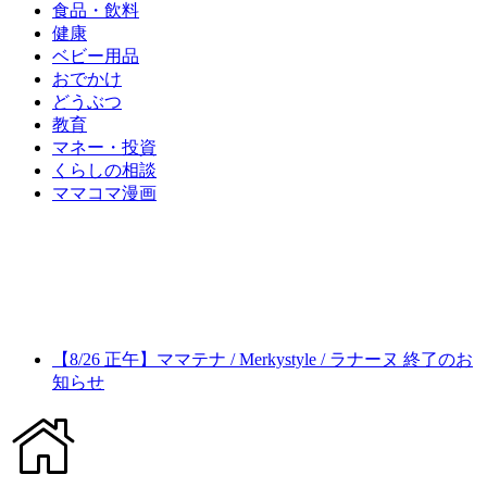
食品・飲料
健康
ベビー用品
おでかけ
どうぶつ
教育
マネー・投資
くらしの相談
ママコマ漫画
【8/26 正午】ママテナ / Merkystyle / ラナーヌ 終了のお
知らせ