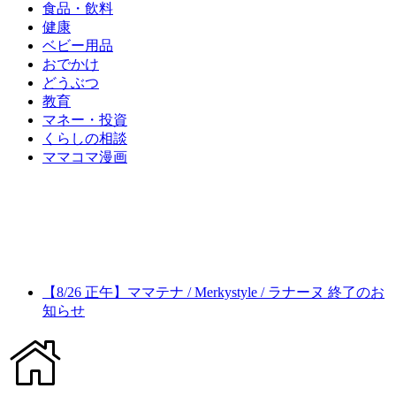
食品・飲料
健康
ベビー用品
おでかけ
どうぶつ
教育
マネー・投資
くらしの相談
ママコマ漫画
【8/26 正午】ママテナ / Merkystyle / ラナーヌ 終了のお
知らせ