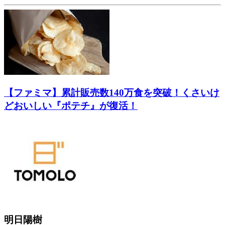
【ファミマ】累計販売数140万食を突破！くさいけ
どおいしい『ポテチ』が復活！
明日陽樹