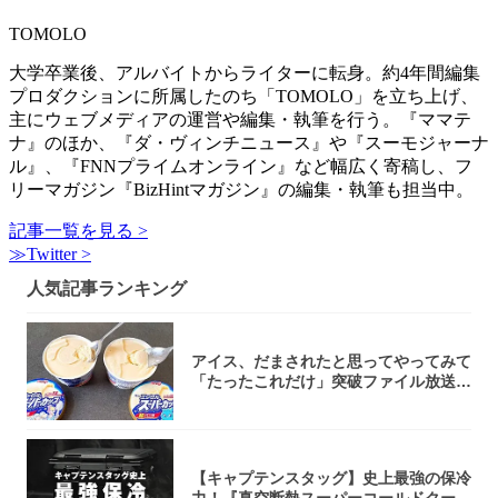
TOMOLO
大学卒業後、アルバイトからライターに転身。約4年間編集
プロダクションに所属したのち「TOMOLO」を立ち上げ、
主にウェブメディアの運営や編集・執筆を行う。『ママテ
ナ』のほか、『ダ・ヴィンチニュース』や『スーモジャーナ
ル』、『FNNプライムオンライン』など幅広く寄稿し、フ
リーマガジン『BizHintマガジン』の編集・執筆も担当中。
記事一覧を見る >
≫Twitter >
人気記事ランキング
アイス、だまされたと思ってやってみて
「たったこれだけ」突破ファイル放送で
大注目！...
【キャプテンスタッグ】史上最強の保冷
力！『真空断熱スーパーコールドクーラ