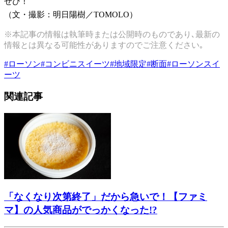
ぜひ！
（文・撮影：明日陽樹／TOMOLO）
※本記事の情報は執筆時または公開時のものであり､最新の
情報とは異なる可能性がありますのでご注意ください｡
#
ローソン
#
コンビニスイーツ
#
地域限定
#
断面
#
ローソンスイ
ーツ
関連記事
「なくなり次第終了」だから急いで！【ファミ
マ】の人気商品がでっかくなった!?