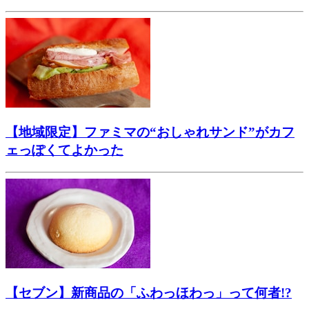
【地域限定】ファミマの“おしゃれサンド”がカフ
ェっぽくてよかった
【セブン】新商品の「ふわっほわっ」って何者!?