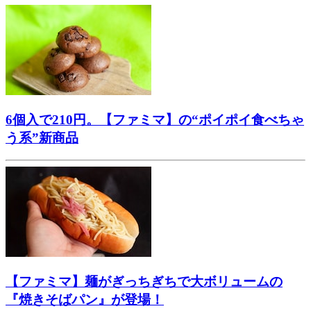
6個入で210円。【ファミマ】の“ポイポイ食べちゃ
う系”新商品
【ファミマ】麺がぎっちぎちで大ボリュームの
『焼きそばパン』が登場！