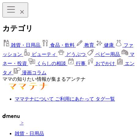
カテゴリ
雑貨・日用品
食品・飲料
教育
健康
ファ
ッション
ビューティ
どうぶつ
ベビー用品
マ
ネー・投資
くらしの相談
行事
おでかけ
エン
タメ
漫画コラム
ママの知りたい情報が集まるアンテナ
ママテナについて
ご利用にあたって
タグ一覧
>
雑貨・日用品