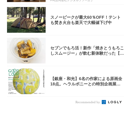
PR(合同会社デジタルファーム )
スノーピークが最大60％OFF！テント
も焚き火台も楽天で大幅値下げ中
セブンでもろ活！新作「焼きとうもろこ
しスムージー」が飲む新体験だった【東
京の一部...
【銀座・和光】6名の作家による原画全
18点。ヘラルボニーとの特別企画展「G
OOD...
Recommended by