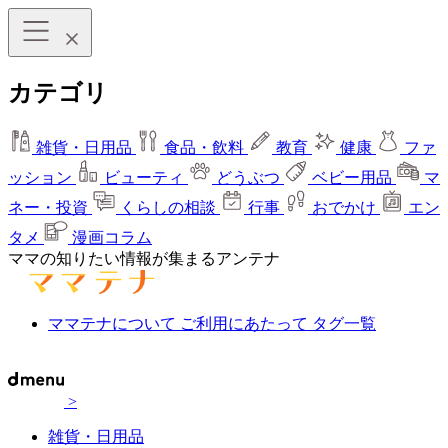
カテゴリ
雑貨・日用品
食品・飲料
教育
健康
ファ
ッション
ビューティ
どうぶつ
ベビー用品
マ
ネー・投資
くらしの相談
行事
おでかけ
エン
タメ
漫画コラム
ママの知りたい情報が集まるアンテナ
ママテナについて
ご利用にあたって
タグ一覧
>
雑貨・日用品