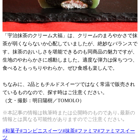
「宇治抹茶のクリーム大福」は、クリームのまろやかさで抹
茶が弱くならないか心配していましたが、絶妙なバランスで
す。抹茶のおいしさを堪能できるのも同商品の魅力ですが、
生地のやわらかさに感動しました。適度な弾力は保ちつつ、
食べるともっちりやわらか。ぜひ食感も楽しんで。
ちなみに、2品ともチルドスイーツではなく常温で販売され
ているものなので、探す時はご注意ください。
（文・撮影：明日陽樹／TOMOLO）
※本記事の情報は執筆時または公開時のものであり､最新の
情報とは異なる可能性がありますのでご注意ください｡
#
和菓子
#
コンビニスイーツ
#
抹茶
#
ファミマ
#
ファミマスイー
ツ