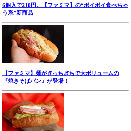
6個入で210円。【ファミマ】の“ポイポイ食べちゃ
う系”新商品
【ファミマ】麺がぎっちぎちで大ボリュームの
『焼きそばパン』が登場！