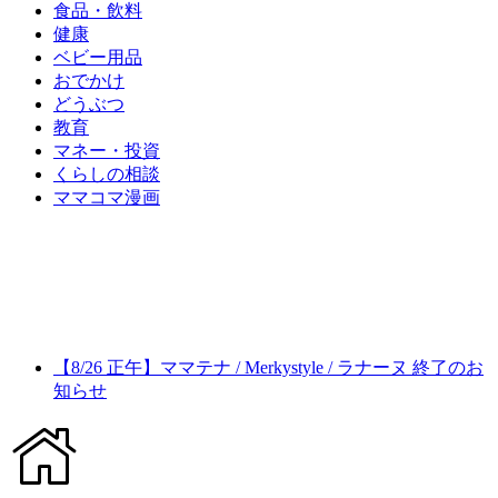
食品・飲料
健康
ベビー用品
おでかけ
どうぶつ
教育
マネー・投資
くらしの相談
ママコマ漫画
【8/26 正午】ママテナ / Merkystyle / ラナーヌ 終了のお
知らせ