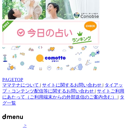
PAGETOP
ママテナについて
|
サイトに関するお問い合わせ
|
タイアッ
プ・コンテンツ配信等に関するお問い合わせ
|
サイトご利用
にあたって（ご利用端末からの外部送信のご案内含む）
|
タ
グ一覧
>