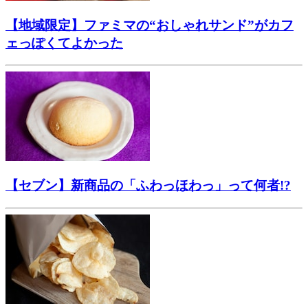
【地域限定】ファミマの“おしゃれサンド”がカフ
ェっぽくてよかった
【セブン】新商品の「ふわっほわっ」って何者!?