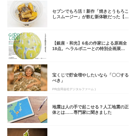
セブンでもろ活！新作「焼きとうもろこ
しスムージー」が飲む新体験だった【東
京の一部...
【銀座・和光】6名の作家による原画全
18点。ヘラルボニーとの特別企画展「G
OOD...
宝くじで貯金増やしたいなら「〇〇する
べき」
PR(合同会社デジタルファーム )
地震は人の手で起こせる？人工地震の正
体とは……専門家に聞きました