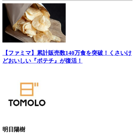
【ファミマ】累計販売数140万食を突破！くさいけ
どおいしい『ポテチ』が復活！
明日陽樹