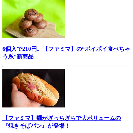
6個入で210円。【ファミマ】の“ポイポイ食べちゃ
う系”新商品
【ファミマ】麺がぎっちぎちで大ボリュームの
『焼きそばパン』が登場！