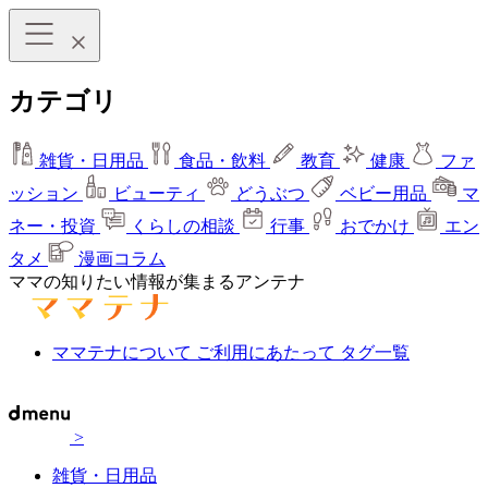
カテゴリ
雑貨・日用品
食品・飲料
教育
健康
ファ
ッション
ビューティ
どうぶつ
ベビー用品
マ
ネー・投資
くらしの相談
行事
おでかけ
エン
タメ
漫画コラム
ママの知りたい情報が集まるアンテナ
ママテナについて
ご利用にあたって
タグ一覧
>
雑貨・日用品