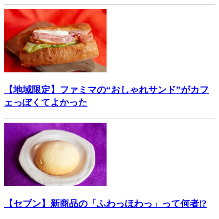
【地域限定】ファミマの“おしゃれサンド”がカフ
ェっぽくてよかった
【セブン】新商品の「ふわっほわっ」って何者!?