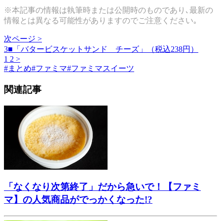
※本記事の情報は執筆時または公開時のものであり､最新の
情報とは異なる可能性がありますのでご注意ください｡
次ページ >
3■「バタービスケットサンド チーズ」（税込238円）
1
2
>
#
まとめ
#
ファミマ
#
ファミマスイーツ
関連記事
「なくなり次第終了」だから急いで！【ファミ
マ】の人気商品がでっかくなった!?