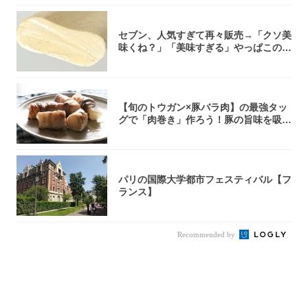
セブン、人気すぎて再々販売→「クソ美
味くね？」「美味すぎる」やっぱこのク
オリティ...
【旬のトウガン×豚バラ肉】の最強タッ
グで「肉巻き」作ろう！豚の旨味を吸い
尽くした...
パリの国際大学都市フェスティバル【フ
ランス】
Recommended by