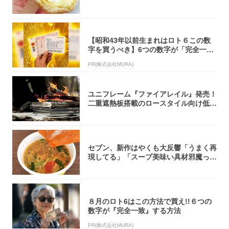
「飲めそう」
【昭和43年以前生まれはロト６この数
字を買うべき】6つの数字が「完全一
致」する方...
PR(株式会社MURA)
ユニフレーム『ファイアレイル』発売！
二重遮熱板搭載のロースタイル向け低型
焚き火台
セブン、新作はやくも大反響「うまく再
現してる」「スープ美味い具材邪魔って
くらい美...
８月のロト6はこの方法で買え!!６つの
数字が『完全一致』する方法
PR(株式会社MURA)