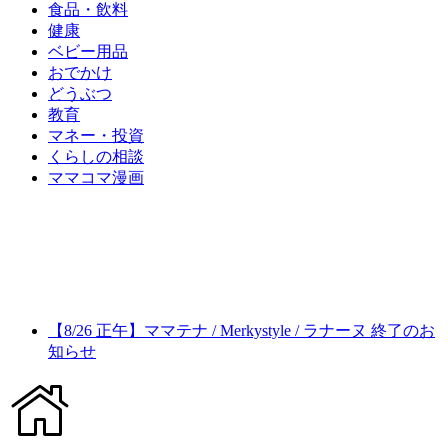
食品・飲料
健康
ベビー用品
おでかけ
どうぶつ
教育
マネー・投資
くらしの相談
ママコマ漫画
【8/26 正午】ママテナ / Merkystyle / ラナーヌ 終了のお
知らせ