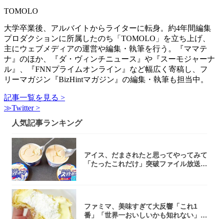
TOMOLO
大学卒業後、アルバイトからライターに転身。約4年間編集
プロダクションに所属したのち「TOMOLO」を立ち上げ、
主にウェブメディアの運営や編集・執筆を行う。『ママテ
ナ』のほか、『ダ・ヴィンチニュース』や『スーモジャーナ
ル』、『FNNプライムオンライン』など幅広く寄稿し、フ
リーマガジン『BizHintマガジン』の編集・執筆も担当中。
記事一覧を見る >
≫Twitter >
人気記事ランキング
アイス、だまされたと思ってやってみて
「たったこれだけ」突破ファイル放送で
大注目！...
ファミマ、美味すぎて大反響「これ1
番」「世界一おいしいかも知れない」