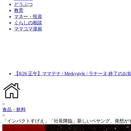
どうぶつ
教育
マネー・投資
くらしの相談
ママコマ漫画
【8/26 正午】ママテナ / Merkystyle / ラナーヌ 終了の
>
食品・飲料
>
「インパクトすげえ」「社長降臨」新しいペヤング、発想が