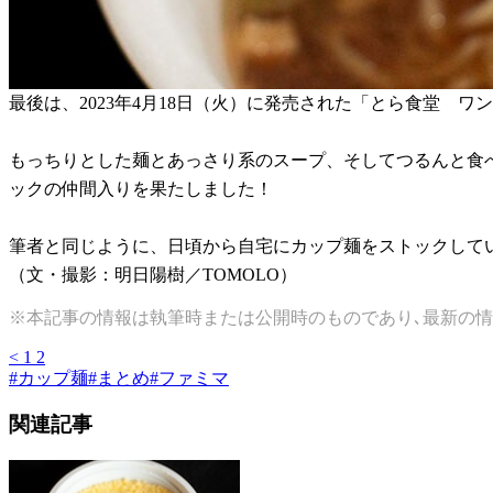
最後は、2023年4月18日（火）に発売された「とら食堂 
もっちりとした麺とあっさり系のスープ、そしてつるんと食
ックの仲間入りを果たしました！
筆者と同じように、日頃から自宅にカップ麺をストックして
（文・撮影：明日陽樹／TOMOLO）
※本記事の情報は執筆時または公開時のものであり､最新の情
<
1
2
#
カップ麺
#
まとめ
#
ファミマ
関連記事