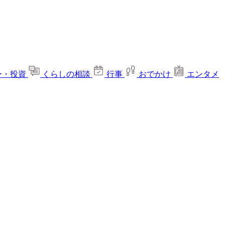
ー・投資
くらしの相談
行事
おでかけ
エンタメ