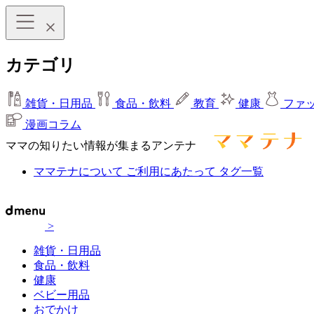
カテゴリ
雑貨・日用品
食品・飲料
教育
健康
ファ
漫画コラム
ママの知りたい情報が集まるアンテナ
ママテナについて
ご利用にあたって
タグ一覧
>
雑貨・日用品
食品・飲料
健康
ベビー用品
おでかけ