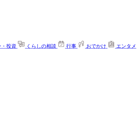
ー・投資
くらしの相談
行事
おでかけ
エンタメ