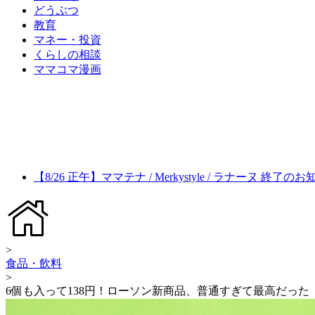
どうぶつ
教育
マネー・投資
くらしの相談
ママコマ漫画
【8/26 正午】ママテナ / Merkystyle / ラナーヌ 終了の
>
食品・飲料
>
6個も入って138円！ローソン新商品、普通すぎて最高だった