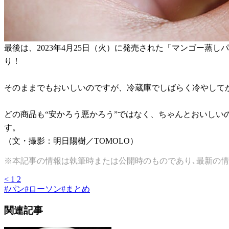
最後は、2023年4月25日（火）に発売された「マンゴー蒸
り！
そのままでもおいしいのですが、冷蔵庫でしばらく冷やしてか
どの商品も“安かろう悪かろう”ではなく、ちゃんとおいし
す。
（文・撮影：明日陽樹／TOMOLO）
※本記事の情報は執筆時または公開時のものであり､最新の情
<
1
2
#
パン
#
ローソン
#
まとめ
関連記事