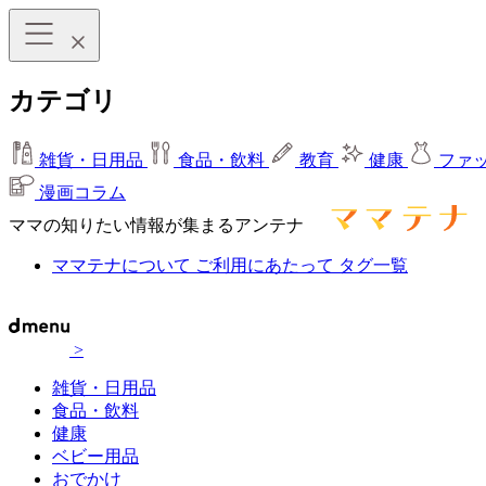
カテゴリ
雑貨・日用品
食品・飲料
教育
健康
ファ
漫画コラム
ママの知りたい情報が集まるアンテナ
ママテナについて
ご利用にあたって
タグ一覧
>
雑貨・日用品
食品・飲料
健康
ベビー用品
おでかけ