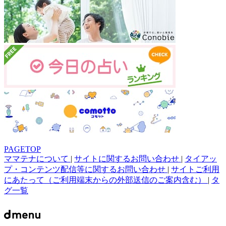
PAGETOP
ママテナについて
|
サイトに関するお問い合わせ
|
タイアッ
プ・コンテンツ配信等に関するお問い合わせ
|
サイトご利用
にあたって（ご利用端末からの外部送信のご案内含む）
|
タ
グ一覧