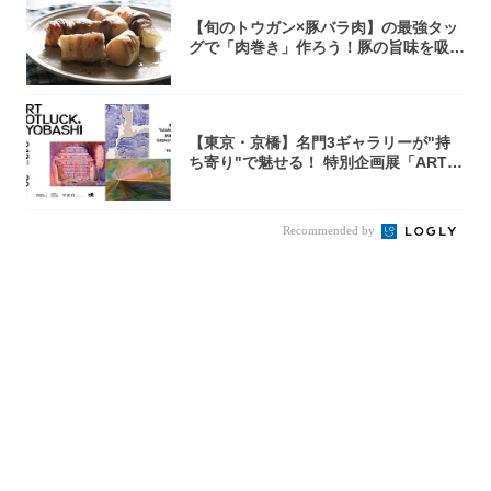
【旬のトウガン×豚バラ肉】の最強タッ
グで「肉巻き」作ろう！豚の旨味を吸い
尽くした...
【東京・京橋】名門3ギャラリーが"持
ち寄り"で魅せる！ 特別企画展「ART P
O...
Recommended by