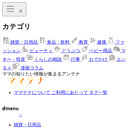
カテゴリ
雑貨・日用品
食品・飲料
教育
健康
ファ
ッション
ビューティ
どうぶつ
ベビー用品
マ
ネー・投資
くらしの相談
行事
おでかけ
エン
タメ
漫画コラム
ママの知りたい情報が集まるアンテナ
ママテナについて
ご利用にあたって
タグ一覧
>
雑貨・日用品