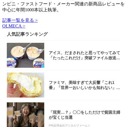
ンビニ・ファストフード・メーカー関連の新商品レビューを
中心に年間1000本以上執筆。
記事一覧を見る >
OLMECA >
人気記事ランキング
アイス、だまされたと思ってやってみて
「たったこれだけ」突破ファイル放送で
大注目！...
ファミマ、美味すぎて大反響「これ1
番」「世界一おいしいかも知れない」
「飲めそう」
「現実…？」〇〇をしただけで貧困主婦
が宝くじ当選
PR(合同会社デジタルファーム )