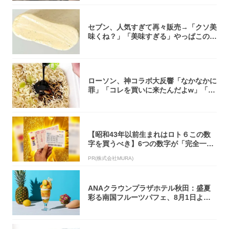
セブン、人気すぎて再々販売→「クソ美
味くね？」「美味すぎる」やっぱこのク
オリティ...
ローソン、神コラボ大反響「なかなかに
罪」「コレを買いに来たんだよw」「３
件まわっ...
【昭和43年以前生まれはロト６この数
字を買うべき】6つの数字が「完全一
致」する方...
PR(株式会社MURA)
ANAクラウンプラザホテル秋田：盛夏
彩る南国フルーツパフェ、8月1日より1
ヵ月限...