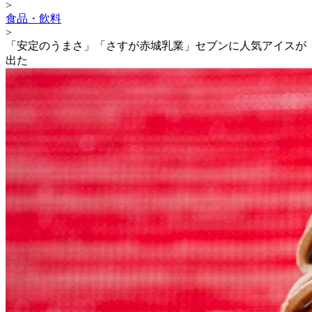
>
食品・飲料
>
「安定のうまさ」「さすが赤城乳業」セブンに人気アイスが
出た