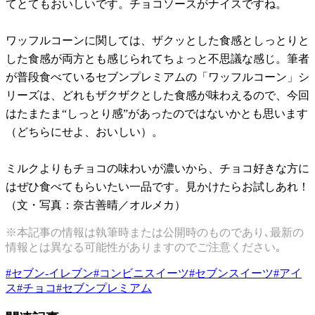
てとてもおいしいです。チョコソースがナイスですね。
ワッフルコーンに関しては、ザクッとした食感としっとりと
した食感が両方とも感じられてちょっと不思議な感じ。筆者
が普段食べているセブンプレミアムの「ワッフルコーン」シ
リーズは、どれもザクザクとした食感が味わえるので、今回
はたまたま“しっとり感”があったのではないかとも思います
（どちらにせよ、おいしい）。
ミルクよりもチョコの味わいが濃いから、チョコ好きな方に
はぜひ食べてもらいたい一品です。見かけたらお試しあれ！
（文・写真：奈古善晴／オルメカ）
※本記事の情報は執筆時または公開時のものであり､最新の
情報とは異なる可能性がありますのでご注意ください｡
#
セブン-イレブン
#
コンビニスイーツ
#
セブンスイーツ
#
アイ
ス
#
チョコ
#
セブンプレミアム