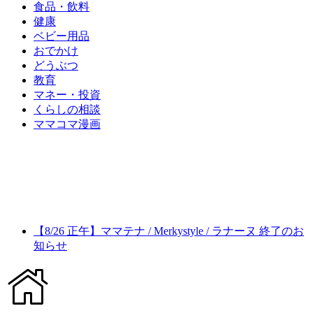
食品・飲料
健康
ベビー用品
おでかけ
どうぶつ
教育
マネー・投資
くらしの相談
ママコマ漫画
【8/26 正午】ママテナ / Merkystyle / ラナーヌ 終了のお
知らせ