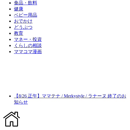
食品・飲料
健康
ベビー用品
おでかけ
どうぶつ
教育
マネー・投資
くらしの相談
ママコマ漫画
【8/26 正午】ママテナ / Merkystyle / ラナーヌ 終了のお
知らせ