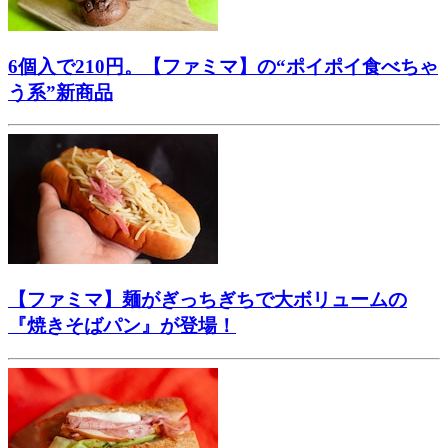
6個入で210円。【ファミマ】の“ポイポイ食べちゃ
う系”新商品
【ファミマ】麺がぎっちぎちで大ボリュームの
『焼きそばパン』が登場！