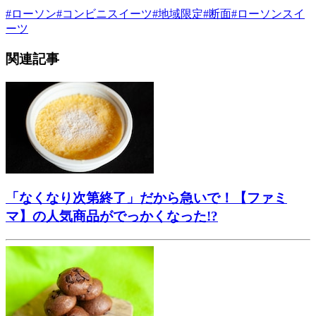
#
ローソン
#
コンビニスイーツ
#
地域限定
#
断面
#
ローソンスイ
ーツ
関連記事
「なくなり次第終了」だから急いで！【ファミ
マ】の人気商品がでっかくなった!?