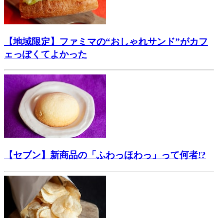
【地域限定】ファミマの“おしゃれサンド”がカフ
ェっぽくてよかった
【セブン】新商品の「ふわっほわっ」って何者!?