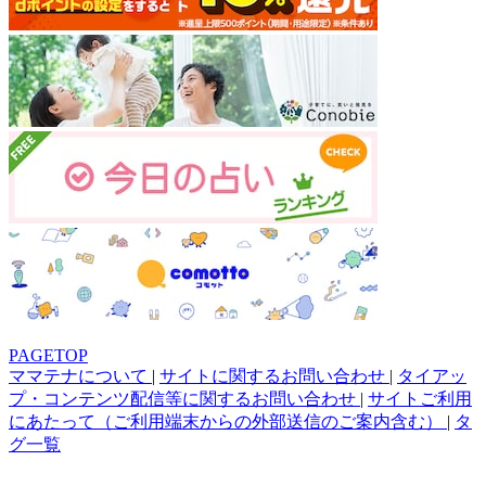
PAGETOP
ママテナについて
|
サイトに関するお問い合わせ
|
タイアッ
プ・コンテンツ配信等に関するお問い合わせ
|
サイトご利用
にあたって（ご利用端末からの外部送信のご案内含む）
|
タ
グ一覧