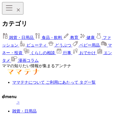
カテゴリ
雑貨・日用品
食品・飲料
教育
健康
ファ
ッション
ビューティ
どうぶつ
ベビー用品
マ
ネー・投資
くらしの相談
行事
おでかけ
エン
タメ
漫画コラム
ママの知りたい情報が集まるアンテナ
ママテナについて
ご利用にあたって
タグ一覧
>
雑貨・日用品