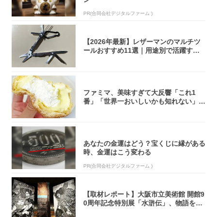
PR(合同会社デジタルファーム )
【2026年最新】レザーマンのマルチツ
ールおすすめ11選｜用途別で活躍する
モデル...
ファミマ、美味すぎて大反響「これ1
番」「世界一おいしいかも知れない」
「飲めそう」
あなたの金運はどう？宝くじに縁がある
時、金運はこう変わる
PR(合同会社デジタルファーム )
【取材レポート】大阪市立美術館 開館9
0周年記念特別展「水滸伝」、物語を知
らない...