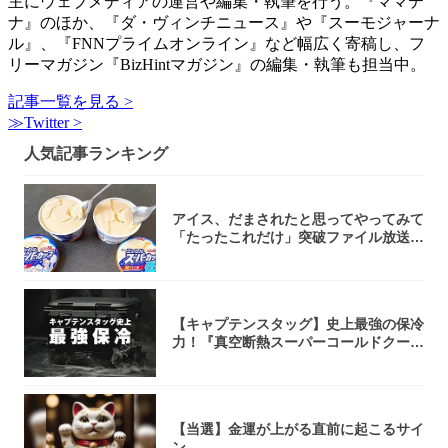
主にウェブメディアの運営や編集・執筆を行う。『ママテ
ナ』のほか、『ダ・ヴィンチニュース』や『スーモジャーナ
ル』、『FNNプライムオンライン』など幅広く寄稿し、フ
リーマガジン『BizHintマガジン』の編集・執筆も担当中。
記事一覧を見る >
≫Twitter >
人気記事ランキング
アイス、だまされたと思ってやってみて
「たったこれだけ」突破ファイル放送で
大注目！...
【キャプテンスタッグ】史上最強の保冷
力！『真空断熱スーパーコールドクーラ
ーボック...
【当選】金運が上がる直前に起こるサイ
ン