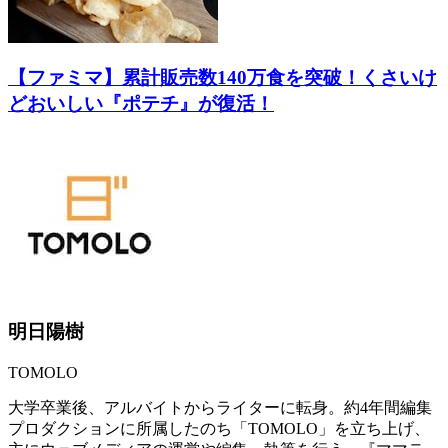
【ファミマ】累計販売数140万食を突破！くさいけ
どおいしい『ポテチ』が復活！
明日陽樹
TOMOLO
大学卒業後、アルバイトからライターに転身。約4年間編集
プロダクションに所属したのち「TOMOLO」を立ち上げ、