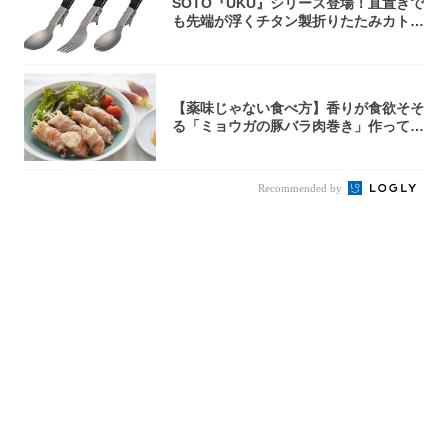
SOTO『UKU』シリーズ登場！直置きで
も先端が浮くチタン製折りたたみカトラ
リー
【薬味じゃない食べ方】香りが食欲そそ
る「ミョウガの豚バラ肉巻き」作ってみ
た！辛み...
Recommended by