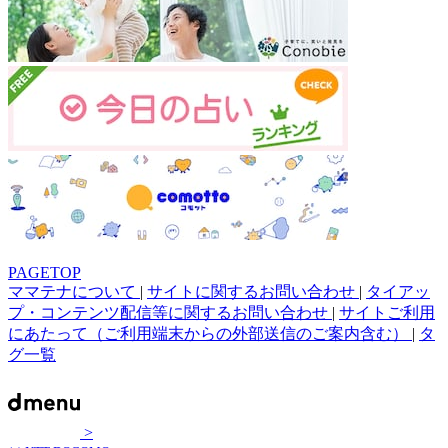
PAGETOP
ママテナについて
|
サイトに関するお問い合わせ
|
タイアッ
プ・コンテンツ配信等に関するお問い合わせ
|
サイトご利用
にあたって（ご利用端末からの外部送信のご案内含む）
|
タ
グ一覧
>