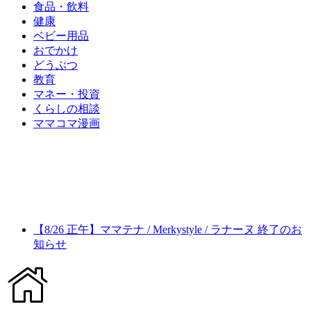
食品・飲料
健康
ベビー用品
おでかけ
どうぶつ
教育
マネー・投資
くらしの相談
ママコマ漫画
【8/26 正午】ママテナ / Merkystyle / ラナーヌ 終了のお
知らせ