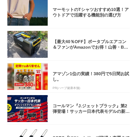
マーモットのTシャツおすすめ10選！ア
ウトドアで活躍する機能別の選び方
【最大40％OFF】ポータブルエアコン
＆ファンがAmazonでお得！山善・Bo
u...
アマゾン1位の実績！380円で5日間お試
し。
PR(ハーブ健康本舗)
コールマン『J.ジェットブラック』第2
弾登場！サッカー日本代表モデルの新作
5アイ...