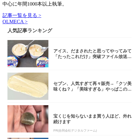
中心に年間1000本以上執筆。
記事一覧を見る >
OLMECA >
人気記事ランキング
アイス、だまされたと思ってやってみて
「たったこれだけ」突破ファイル放送で
大注目！...
セブン、人気すぎて再々販売→「クソ美
味くね？」「美味すぎる」やっぱこのク
オリティ...
宝くじを知らないまま買う人ほど、外れ
続けます
PR(合同会社デジタルファーム)