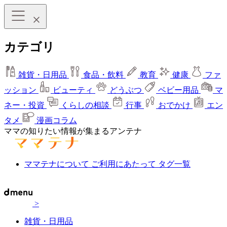
カテゴリ
雑貨・日用品
食品・飲料
教育
健康
ファ
ッション
ビューティ
どうぶつ
ベビー用品
マ
ネー・投資
くらしの相談
行事
おでかけ
エン
タメ
漫画コラム
ママの知りたい情報が集まるアンテナ
ママテナについて
ご利用にあたって
タグ一覧
>
雑貨・日用品