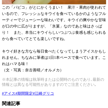
この「パピコ」がとにかくうまい！ 果汁・果肉が使われて
いるので、フレッシュなキウイを食べているかのようなフル
ーティーでジューシーな味わいです。キウイの爽やかな甘味
が口の中に広がりますが、「氷菓」なのであと味はさっぱ
り！ また、本当にキウイらしいつぶつぶ食感も感じられる
から食べていてとても楽しいですね。
キウイ好きな方なら毎日食べたくなってしまうアイスかもし
れません。ちなみに筆者は1日1本ペースで食べています。こ
れはハマる味！
（文・写真：奈古善晴／オルメカ）
※本記事の情報は執筆時または公開時のものであり､最新の
情報とは異なる可能性がありますのでご注意ください｡
#
アイス
#
期間限定
#
江崎グリコ
関連記事