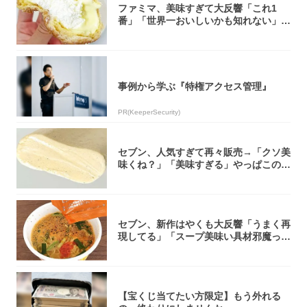
ファミマ、美味すぎて大反響「これ1
番」「世界一おいしいかも知れない」
「飲めそう」
事例から学ぶ『特権アクセス管理』
PR(KeeperSecurity)
セブン、人気すぎて再々販売→「クソ美
味くね？」「美味すぎる」やっぱこのク
オリティ...
セブン、新作はやくも大反響「うまく再
現してる」「スープ美味い具材邪魔って
くらい美...
【宝くじ当てたい方限定】もう外れる