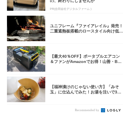
の、終わりにしませんか
PR(合同会社デジタルファーム )
ユニフレーム『ファイアレイル』発売！
二重遮熱板搭載のロースタイル向け低型
焚き火台
【最大40％OFF】ポータブルエアコン
＆ファンがAmazonでお得！山善・Bo
u...
【福神漬けのじゃない使い方】「みそ
玉」に仕込んでみた！お湯を注いで30
秒で…朝の...
Recommended by