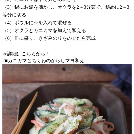
（3）鍋にお湯を沸かし、オクラを2～3分茹で、斜めに2～3
等分に切る
（4）ボウルに☆を入れて混ぜる
（5）オクラとカニカマを加えて和える
（6）皿に盛り、きざみのりをのせたら完成
≫詳細はこちらから！
2■カニカマとちくわのからしマヨ和え