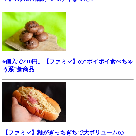
6個入で210円。【ファミマ】の“ポイポイ食べちゃ
う系”新商品
【ファミマ】麺がぎっちぎちで大ボリュームの