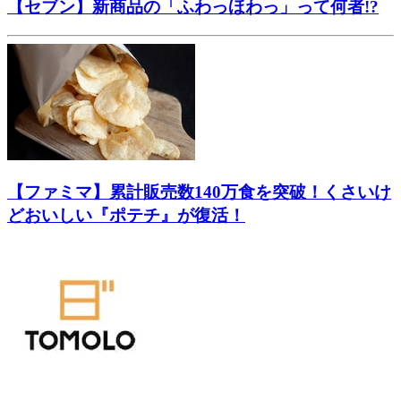
【セブン】新商品の「ふわっほわっ」って何者!?
【ファミマ】累計販売数140万食を突破！くさいけ
どおいしい『ポテチ』が復活！