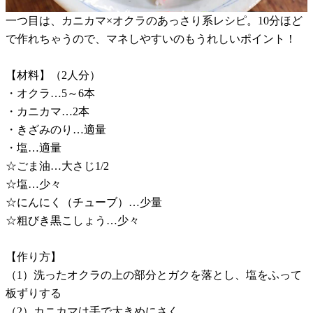
一つ目は、カニカマ×オクラのあっさり系レシピ。10分ほど
で作れちゃうので、マネしやすいのもうれしいポイント！
【材料】（2人分）
・オクラ…5～6本
・カニカマ…2本
・きざみのり…適量
・塩…適量
☆ごま油…大さじ1/2
☆塩…少々
☆にんにく（チューブ）…少量
☆粗びき黒こしょう…少々
【作り方】
（1）洗ったオクラの上の部分とガクを落とし、塩をふって
板ずりする
（2）カニカマは手で大きめにさく