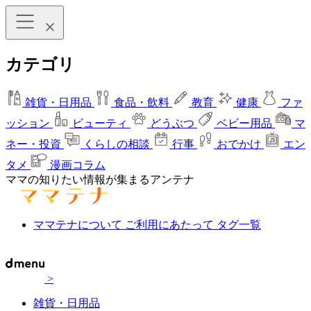
カテゴリ
雑貨・日用品
食品・飲料
教育
健康
ファ
ッション
ビューティ
どうぶつ
ベビー用品
マ
ネー・投資
くらしの相談
行事
おでかけ
エン
タメ
漫画コラム
ママの知りたい情報が集まるアンテナ
ママテナについて
ご利用にあたって
タグ一覧
>
雑貨・日用品