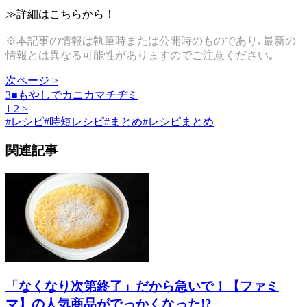
≫詳細はこちらから！
※本記事の情報は執筆時または公開時のものであり､最新の
情報とは異なる可能性がありますのでご注意ください｡
次ページ >
3■もやしでカニカマチヂミ
1
2
>
#
レシピ
#
時短レシピ
#
まとめ
#
レシピまとめ
関連記事
「なくなり次第終了」だから急いで！【ファミ
マ】の人気商品がでっかくなった!?