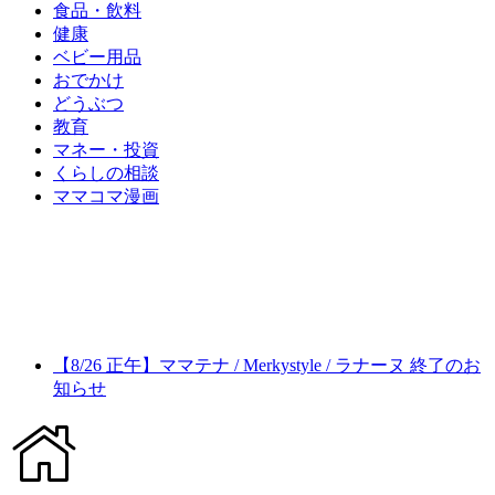
食品・飲料
健康
ベビー用品
おでかけ
どうぶつ
教育
マネー・投資
くらしの相談
ママコマ漫画
【8/26 正午】ママテナ / Merkystyle / ラナーヌ 終了のお
知らせ