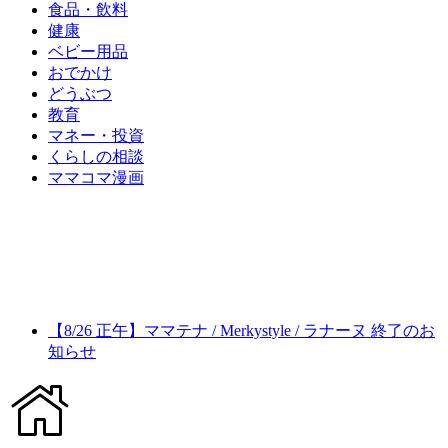
食品・飲料
健康
ベビー用品
おでかけ
どうぶつ
教育
マネー・投資
くらしの相談
ママコマ漫画
【8/26 正午】ママテナ / Merkystyle / ラナーヌ 終了のお
知らせ