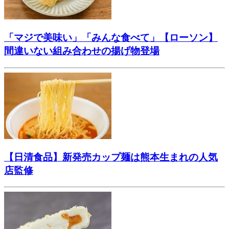
「マジで美味い」「みんな食べて」【ローソン】
間違いない組み合わせの揚げ物登場
【日清食品】新発売カップ麺は熊本生まれの人気
店監修