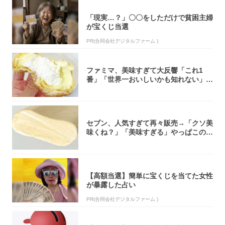
「現実…？」〇〇をしただけで貧困主婦
が宝くじ当選
PR(合同会社デジタルファーム )
ファミマ、美味すぎて大反響「これ1
番」「世界一おいしいかも知れない」
「飲めそう」
セブン、人気すぎて再々販売→「クソ美
味くね？」「美味すぎる」やっぱこのク
オリティ...
【高額当選】簡単に宝くじを当てた女性
が暴露した占い
PR(合同会社デジタルファーム )