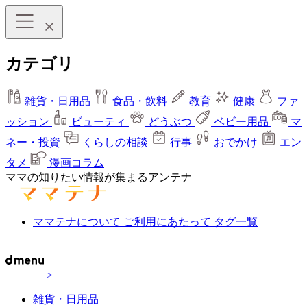
カテゴリ
雑貨・日用品
食品・飲料
教育
健康
ファ
ッション
ビューティ
どうぶつ
ベビー用品
マ
ネー・投資
くらしの相談
行事
おでかけ
エン
タメ
漫画コラム
ママの知りたい情報が集まるアンテナ
ママテナについて
ご利用にあたって
タグ一覧
>
雑貨・日用品