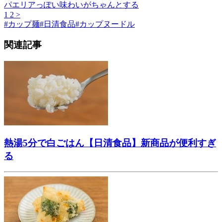
パエリアっぽい味わいがちゃんとする
1
2
>
#
カップ麺
#
日清食品
#
カップヌードル
関連記事
熱湯5分で白ごはん【日清食品】新商品が便利すぎ
る