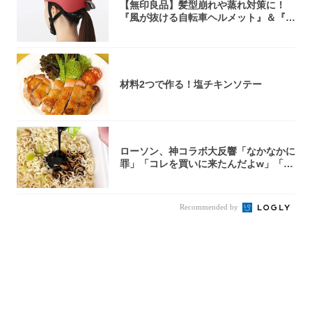
【無印良品】髪型崩れや蒸れ対策に！
『風が抜ける自転車ヘルメット』＆『2
0型自転車...
材料2つで作る！塩チキンソテー
ローソン、神コラボ大反響「なかなかに
罪」「コレを買いに来たんだよw」「３
件まわっ...
Recommended by