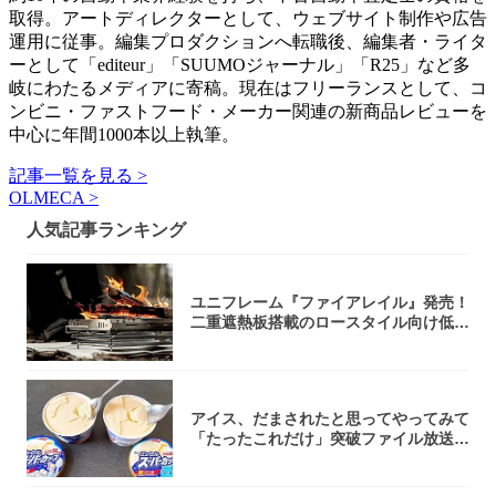
取得。アートディレクターとして、ウェブサイト制作や広告
運用に従事。編集プロダクションへ転職後、編集者・ライタ
ーとして「editeur」「SUUMOジャーナル」「R25」など多
岐にわたるメディアに寄稿。現在はフリーランスとして、コ
ンビニ・ファストフード・メーカー関連の新商品レビューを
中心に年間1000本以上執筆。
記事一覧を見る >
OLMECA >
人気記事ランキング
ユニフレーム『ファイアレイル』発売！
二重遮熱板搭載のロースタイル向け低型
焚き火台
アイス、だまされたと思ってやってみて
「たったこれだけ」突破ファイル放送で
大注目！...