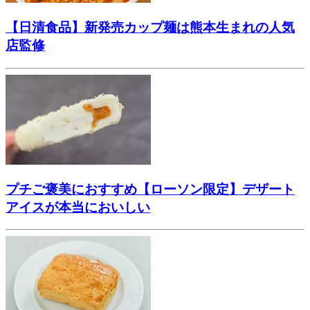
【日清食品】新発売カップ麺は熊本生まれの人気
店監修
プチご褒美におすすめ【ローソン限定】デザート
アイスが本当においしい