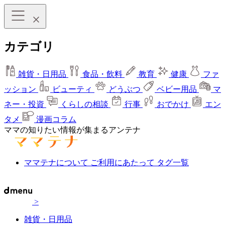
カテゴリ
雑貨・日用品
食品・飲料
教育
健康
ファ
ッション
ビューティ
どうぶつ
ベビー用品
マ
ネー・投資
くらしの相談
行事
おでかけ
エン
タメ
漫画コラム
ママの知りたい情報が集まるアンテナ
ママテナについて
ご利用にあたって
タグ一覧
>
雑貨・日用品