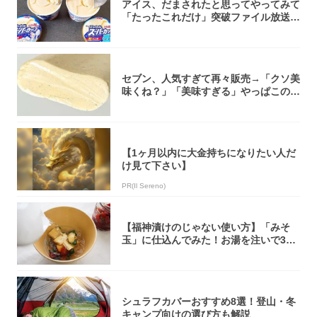
アイス、だまされたと思ってやってみて
「たったこれだけ」突破ファイル放送で
大注目！...
セブン、人気すぎて再々販売→「クソ美
味くね？」「美味すぎる」やっぱこのク
オリティ...
【1ヶ月以内に大金持ちになりたい人だ
け見て下さい】
PR(Il Sereno)
【福神漬けのじゃない使い方】「みそ
玉」に仕込んでみた！お湯を注いで30
秒で…朝の...
シュラフカバーおすすめ8選！登山・冬
キャンプ向けの選び方も解説