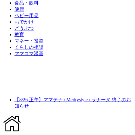
食品・飲料
健康
ベビー用品
おでかけ
どうぶつ
教育
マネー・投資
くらしの相談
ママコマ漫画
【8/26 正午】ママテナ / Merkystyle / ラナーヌ 終了のお
知らせ