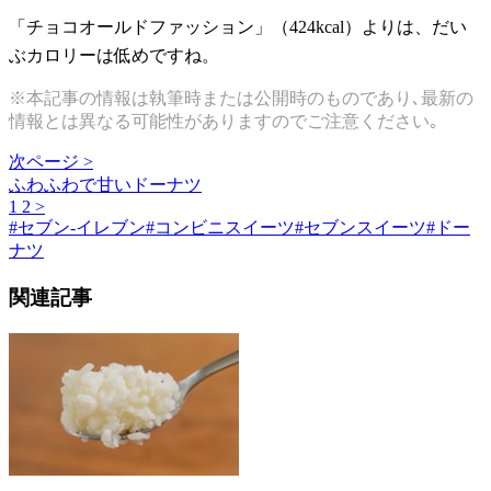
「チョコオールドファッション」（424kcal）よりは、だい
ぶカロリーは低めですね。
※本記事の情報は執筆時または公開時のものであり､最新の
情報とは異なる可能性がありますのでご注意ください｡
次ページ >
ふわふわで甘いドーナツ
1
2
>
#
セブン-イレブン
#
コンビニスイーツ
#
セブンスイーツ
#
ドー
ナツ
関連記事