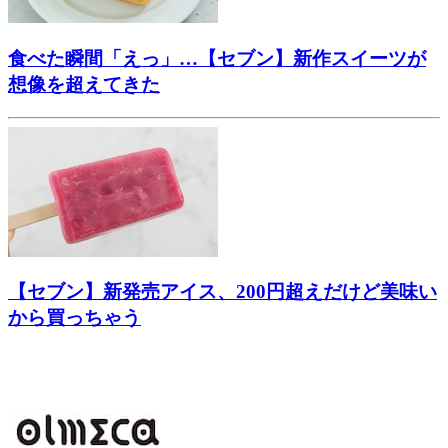
食べた瞬間「えっ」…【セブン】新作スイーツが
想像を超えてきた
【セブン】新発売アイス、200円超えだけど美味い
から買っちゃう