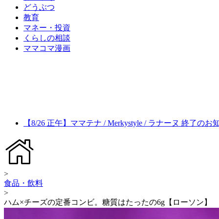
どうぶつ
教育
マネー・投資
くらしの相談
ママコマ漫画
【8/26 正午】ママテナ / Merkystyle / ラナーヌ 終了の
>
食品・飲料
>
ハム×チーズの定番コンビ。糖質はたったの6g【ローソン】