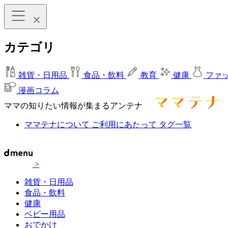
カテゴリ
雑貨・日用品
食品・飲料
教育
健康
ファ
漫画コラム
ママの知りたい情報が集まるアンテナ
ママテナについて
ご利用にあたって
タグ一覧
>
雑貨・日用品
食品・飲料
健康
ベビー用品
おでかけ