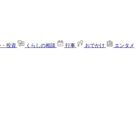
ー・投資
くらしの相談
行事
おでかけ
エンタメ