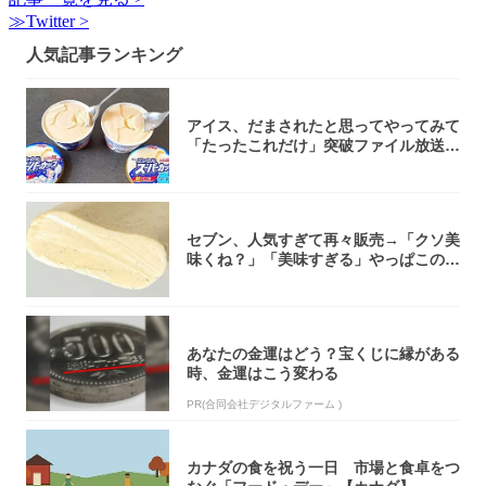
≫Twitter >
人気記事ランキング
アイス、だまされたと思ってやってみて
「たったこれだけ」突破ファイル放送で
大注目！...
セブン、人気すぎて再々販売→「クソ美
味くね？」「美味すぎる」やっぱこのク
オリティ...
あなたの金運はどう？宝くじに縁がある
時、金運はこう変わる
PR(合同会社デジタルファーム )
カナダの食を祝う一日 市場と食卓をつ