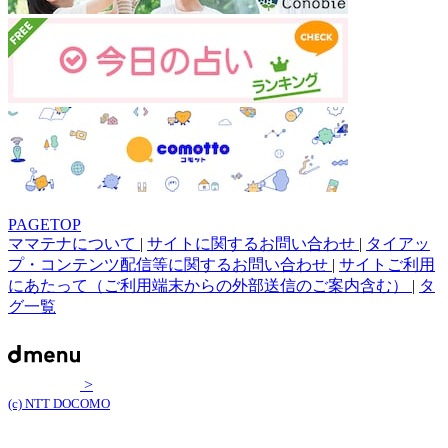
PAGETOP
ママテナについて
|
サイトに関するお問い合わせ
|
タイアッ
プ・コンテンツ配信等に関するお問い合わせ
|
サイトご利用
にあたって（ご利用端末からの外部送信のご案内含む）
|
タ
グ一覧
>
(c) NTT DOCOMO