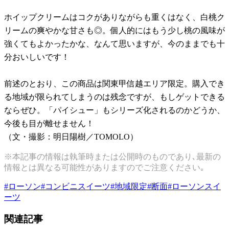
ホイップクリームはコクがありながらも重くはなく、白桃ク
リームの爽やかな甘さも◎。個人的にはもう少し桃の風味が
強くてもよかったかな、なんて思いますが、今のままでも十
分おいしいです！
前述のとおり、この商品は関東甲信越エリア限定。購入でき
る地域が限られてしまうのは残念ですが、もしゲットできる
ならぜひ。「パイシュー」もシリーズ化されるのかどうか、
今後も目が離せません！
（文・撮影：明日陽樹／TOMOLO）
※本記事の情報は執筆時または公開時のものであり､最新の
情報とは異なる可能性がありますのでご注意ください｡
#
ローソン
#
コンビニスイーツ
#
地域限定
#
断面
#
ローソンスイ
ーツ
関連記事