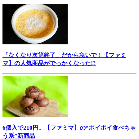
「なくなり次第終了」だから急いで！【ファミ
マ】の人気商品がでっかくなった!?
6個入で210円。【ファミマ】の“ポイポイ食べちゃ
う系”新商品