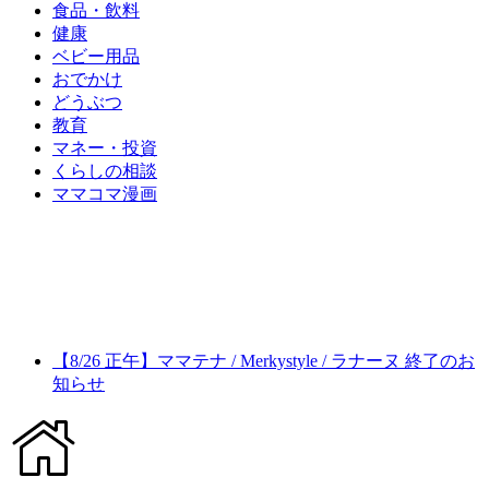
食品・飲料
健康
ベビー用品
おでかけ
どうぶつ
教育
マネー・投資
くらしの相談
ママコマ漫画
【8/26 正午】ママテナ / Merkystyle / ラナーヌ 終了のお
知らせ