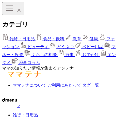
カテゴリ
雑貨・日用品
食品・飲料
教育
健康
ファ
ッション
ビューティ
どうぶつ
ベビー用品
マ
ネー・投資
くらしの相談
行事
おでかけ
エン
タメ
漫画コラム
ママの知りたい情報が集まるアンテナ
ママテナについて
ご利用にあたって
タグ一覧
>
雑貨・日用品