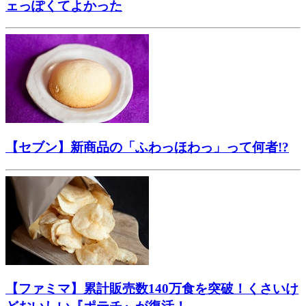
ェっぽくてよかった
【セブン】新商品の「ふわっほわっ」って何者!?
【ファミマ】累計販売数140万食を突破！くさいけ