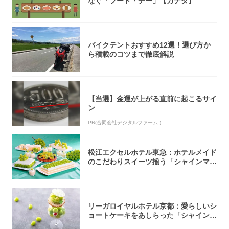
なぐ「フード・デー」【カナダ】
バイクテントおすすめ12選！選び方か
ら積載のコツまで徹底解説
【当選】金運が上がる直前に起こるサイ
ン
PR(合同会社デジタルファーム )
松江エクセルホテル東急：ホテルメイド
のこだわりスイーツ揃う「シャインマス
カットの...
リーガロイヤルホテル京都：愛らしいシ
ョートケーキをあしらった「シャインマ
スカット...