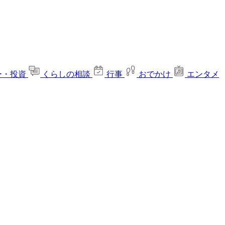
ー・投資
くらしの相談
行事
おでかけ
エンタメ