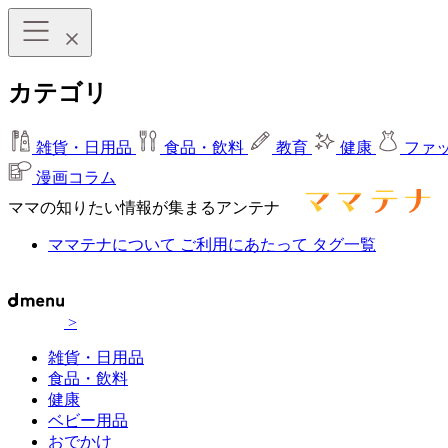
カテゴリ
雑貨・日用品
食品・飲料
教育
健康
ファ
漫画コラム
ママの知りたい情報が集まるアンテナ
ママテナについて
ご利用にあたって
タグ一覧
>
雑貨・日用品
食品・飲料
健康
ベビー用品
おでかけ