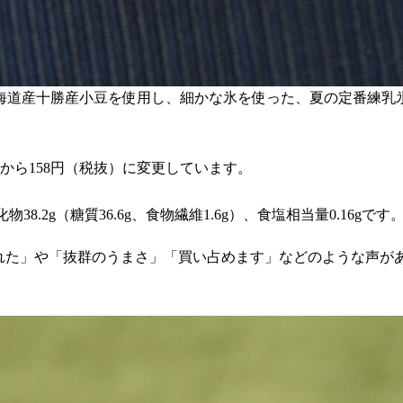
海道産十勝産小豆を使用し、細かな氷を使った、夏の定番練乳
から158円（税抜）に変更しています。
物38.2g（糖質36.6g、食物繊維1.6g）、食塩相当量0.16gです
された」や「抜群のうまさ」「買い占めます」などのような声が