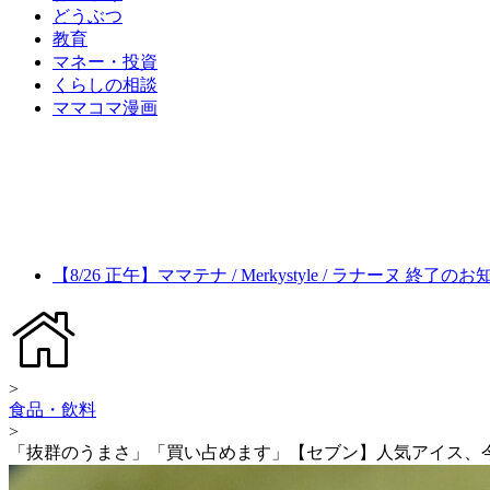
どうぶつ
教育
マネー・投資
くらしの相談
ママコマ漫画
【8/26 正午】ママテナ / Merkystyle / ラナーヌ 終了の
>
食品・飲料
>
「抜群のうまさ」「買い占めます」【セブン】人気アイス、