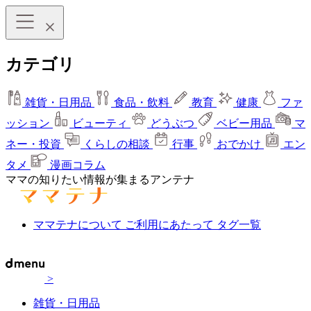
カテゴリ
雑貨・日用品
食品・飲料
教育
健康
ファ
ッション
ビューティ
どうぶつ
ベビー用品
マ
ネー・投資
くらしの相談
行事
おでかけ
エン
タメ
漫画コラム
ママの知りたい情報が集まるアンテナ
ママテナについて
ご利用にあたって
タグ一覧
>
雑貨・日用品