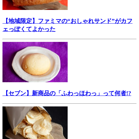
【地域限定】ファミマの“おしゃれサンド”がカフ
ェっぽくてよかった
【セブン】新商品の「ふわっほわっ」って何者!?