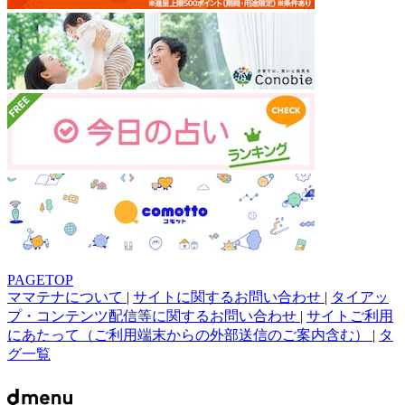
PAGETOP
ママテナについて
|
サイトに関するお問い合わせ
|
タイアッ
プ・コンテンツ配信等に関するお問い合わせ
|
サイトご利用
にあたって（ご利用端末からの外部送信のご案内含む）
|
タ
グ一覧