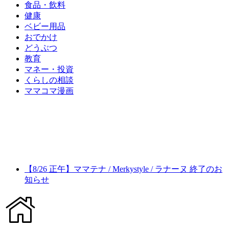
食品・飲料
健康
ベビー用品
おでかけ
どうぶつ
教育
マネー・投資
くらしの相談
ママコマ漫画
【8/26 正午】ママテナ / Merkystyle / ラナーヌ 終了のお
知らせ