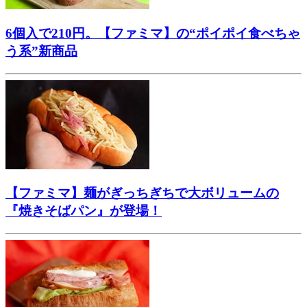
6個入で210円。【ファミマ】の“ポイポイ食べちゃ
う系”新商品
【ファミマ】麺がぎっちぎちで大ボリュームの
『焼きそばパン』が登場！