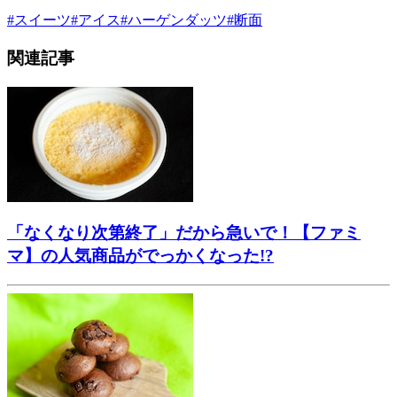
#
スイーツ
#
アイス
#
ハーゲンダッツ
#
断面
関連記事
「なくなり次第終了」だから急いで！【ファミ
マ】の人気商品がでっかくなった!?