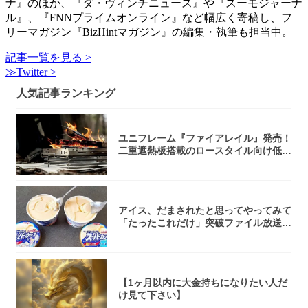
ナ』のほか、『ダ・ヴィンチニュース』や『スーモジャーナ
ル』、『FNNプライムオンライン』など幅広く寄稿し、フ
リーマガジン『BizHintマガジン』の編集・執筆も担当中。
記事一覧を見る >
≫Twitter >
人気記事ランキング
ユニフレーム『ファイアレイル』発売！
二重遮熱板搭載のロースタイル向け低型
焚き火台
アイス、だまされたと思ってやってみて
「たったこれだけ」突破ファイル放送で
大注目！...
【1ヶ月以内に大金持ちになりたい人だ
け見て下さい】