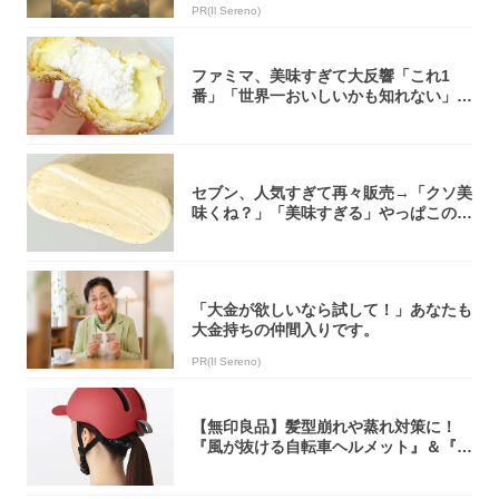
PR(Il Sereno)
ファミマ、美味すぎて大反響「これ1
番」「世界一おいしいかも知れない」
「飲めそう」
セブン、人気すぎて再々販売→「クソ美
味くね？」「美味すぎる」やっぱこのク
オリティ...
「大金が欲しいなら試して！」あなたも
大金持ちの仲間入りです。
PR(Il Sereno)
【無印良品】髪型崩れや蒸れ対策に！
『風が抜ける自転車ヘルメット』＆『2
0型自転車...