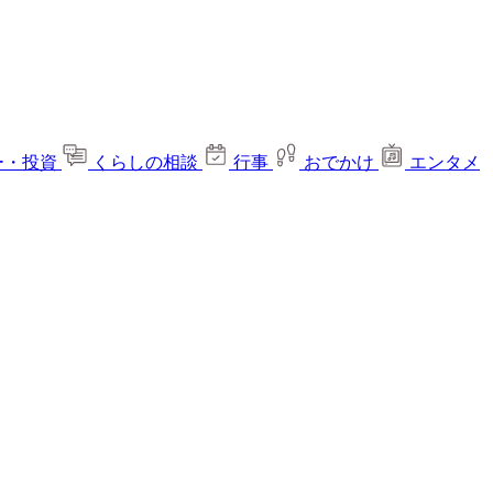
ー・投資
くらしの相談
行事
おでかけ
エンタメ