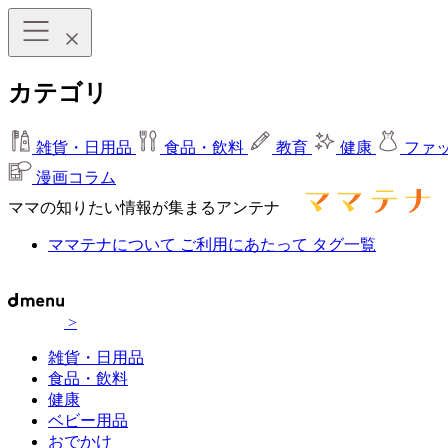
カテゴリ
雑貨・日用品
食品・飲料
教育
健康
ファ
漫画コラム
ママの知りたい情報が集まるアンテナ
ママテナについて
ご利用にあたって
タグ一覧
>
雑貨・日用品
食品・飲料
健康
ベビー用品
おでかけ