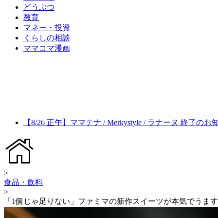
どうぶつ
教育
マネー・投資
くらしの相談
ママコマ漫画
【8/26 正午】ママテナ / Merkystyle / ラナーヌ 終了の
>
食品・飲料
>
「1個じゃ足りない」ファミマの新作スイーツが本気でうます