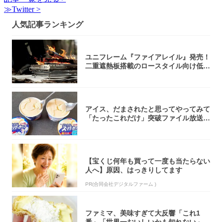
≫Twitter >
人気記事ランキング
ユニフレーム『ファイアレイル』発売！
二重遮熱板搭載のロースタイル向け低型
焚き火台
アイス、だまされたと思ってやってみて
「たったこれだけ」突破ファイル放送で
大注目！...
【宝くじ何年も買って一度も当たらない
人へ】原因、はっきりしてます
PR(合同会社デジタルファーム )
ファミマ、美味すぎて大反響「これ1
番」「世界一おいしいかも知れない」