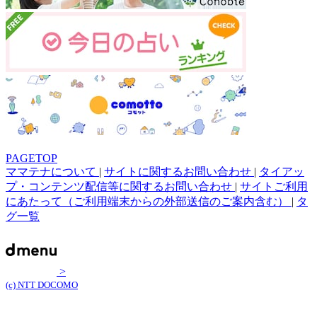
PAGETOP
ママテナについて
|
サイトに関するお問い合わせ
|
タイアッ
プ・コンテンツ配信等に関するお問い合わせ
|
サイトご利用
にあたって（ご利用端末からの外部送信のご案内含む）
|
タ
グ一覧
>
(c) NTT DOCOMO