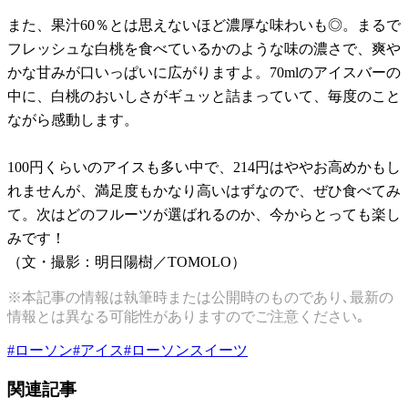
また、果汁60％とは思えないほど濃厚な味わいも◎。まるで
フレッシュな白桃を食べているかのような味の濃さで、爽や
かな甘みが口いっぱいに広がりますよ。70mlのアイスバーの
中に、白桃のおいしさがギュッと詰まっていて、毎度のこと
ながら感動します。
100円くらいのアイスも多い中で、214円はややお高めかもし
れませんが、満足度もかなり高いはずなので、ぜひ食べてみ
て。次はどのフルーツが選ばれるのか、今からとっても楽し
みです！
（文・撮影：明日陽樹／TOMOLO）
※本記事の情報は執筆時または公開時のものであり､最新の
情報とは異なる可能性がありますのでご注意ください｡
#
ローソン
#
アイス
#
ローソンスイーツ
関連記事