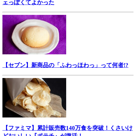
ェっぽくてよかった
【セブン】新商品の「ふわっほわっ」って何者!?
【ファミマ】累計販売数140万食を突破！くさいけ
どおいしい『ポテチ』が復活！