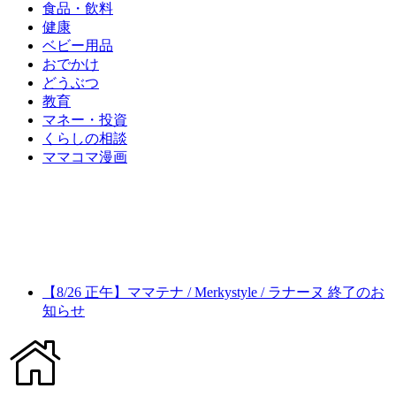
食品・飲料
健康
ベビー用品
おでかけ
どうぶつ
教育
マネー・投資
くらしの相談
ママコマ漫画
【8/26 正午】ママテナ / Merkystyle / ラナーヌ 終了のお
知らせ