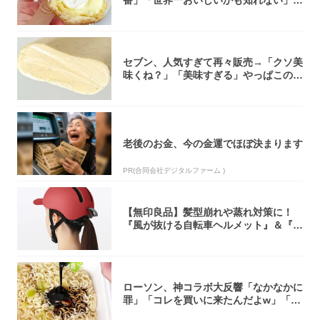
「飲めそう」
セブン、人気すぎて再々販売→「クソ美
味くね？」「美味すぎる」やっぱこのク
オリティ...
老後のお金、今の金運でほぼ決まります
PR(合同会社デジタルファーム )
【無印良品】髪型崩れや蒸れ対策に！
『風が抜ける自転車ヘルメット』＆『2
0型自転車...
ローソン、神コラボ大反響「なかなかに
罪」「コレを買いに来たんだよw」「３
件まわっ...