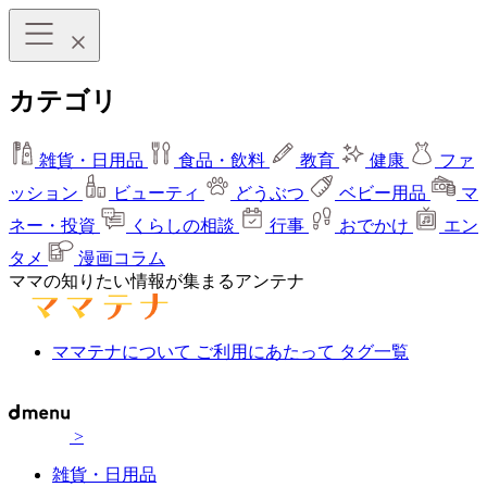
カテゴリ
雑貨・日用品
食品・飲料
教育
健康
ファ
ッション
ビューティ
どうぶつ
ベビー用品
マ
ネー・投資
くらしの相談
行事
おでかけ
エン
タメ
漫画コラム
ママの知りたい情報が集まるアンテナ
ママテナについて
ご利用にあたって
タグ一覧
>
雑貨・日用品