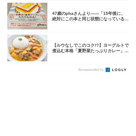
47歳のphaさんより――「15年後に、
絶対にこの本と同じ状態になっている自
信が...
【ルウなしでこのコク!?】ヨーグルトで
煮込む本格「夏野菜たっぷりカレー」作
ってみ...
Recommended by