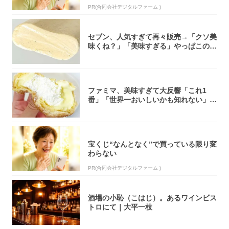
PR(合同会社デジタルファーム )
セブン、人気すぎて再々販売→「クソ美
味くね？」「美味すぎる」やっぱこのク
オリティ...
ファミマ、美味すぎて大反響「これ1
番」「世界一おいしいかも知れない」
「飲めそう」
宝くじ“なんとなく”で買っている限り変
わらない
PR(合同会社デジタルファーム )
酒場の小恥（こはじ）。あるワインビス
トロにて｜大平一枝