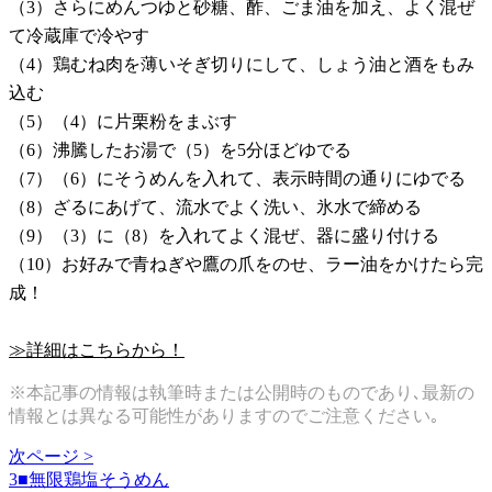
（3）さらにめんつゆと砂糖、酢、ごま油を加え、よく混ぜ
て冷蔵庫で冷やす
（4）鶏むね肉を薄いそぎ切りにして、しょう油と酒をもみ
込む
（5）（4）に片栗粉をまぶす
（6）沸騰したお湯で（5）を5分ほどゆでる
（7）（6）にそうめんを入れて、表示時間の通りにゆでる
（8）ざるにあげて、流水でよく洗い、氷水で締める
（9）（3）に（8）を入れてよく混ぜ、器に盛り付ける
（10）お好みで青ねぎや鷹の爪をのせ、ラー油をかけたら完
成！
≫詳細はこちらから！
※本記事の情報は執筆時または公開時のものであり､最新の
情報とは異なる可能性がありますのでご注意ください｡
次ページ >
3■無限鶏塩そうめん