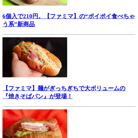
6個入で210円。【ファミマ】の“ポイポイ食べちゃ
う系”新商品
【ファミマ】麺がぎっちぎちで大ボリュームの
『焼きそばパン』が登場！