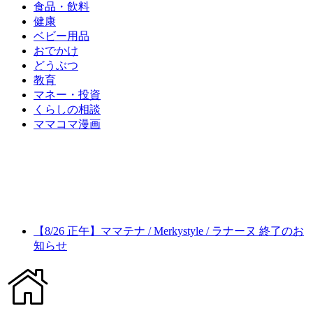
食品・飲料
健康
ベビー用品
おでかけ
どうぶつ
教育
マネー・投資
くらしの相談
ママコマ漫画
【8/26 正午】ママテナ / Merkystyle / ラナーヌ 終了のお
知らせ