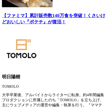
【ファミマ】累計販売数140万食を突破！くさいけ
どおいしい『ポテチ』が復活！
明日陽樹
TOMOLO
大学卒業後、アルバイトからライターに転身。約4年間編集
プロダクションに所属したのち「TOMOLO」を立ち上げ、
主にウェブメディアの運営や編集・執筆を行う。『ママテ