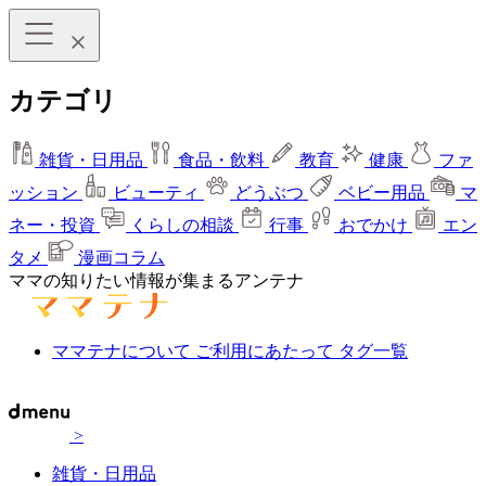
カテゴリ
雑貨・日用品
食品・飲料
教育
健康
ファ
ッション
ビューティ
どうぶつ
ベビー用品
マ
ネー・投資
くらしの相談
行事
おでかけ
エン
タメ
漫画コラム
ママの知りたい情報が集まるアンテナ
ママテナについて
ご利用にあたって
タグ一覧
>
雑貨・日用品