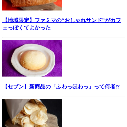
【地域限定】ファミマの“おしゃれサンド”がカフ
ェっぽくてよかった
【セブン】新商品の「ふわっほわっ」って何者!?