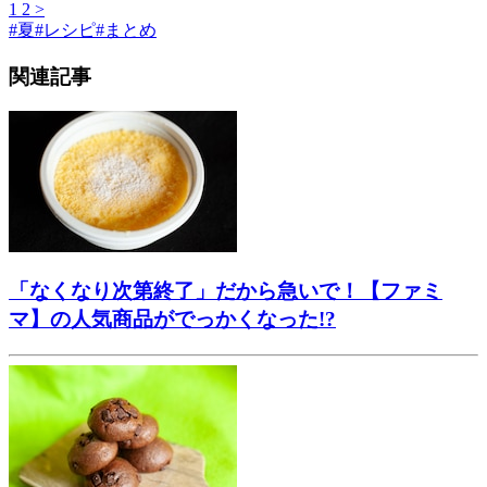
1
2
>
#
夏
#
レシピ
#
まとめ
関連記事
「なくなり次第終了」だから急いで！【ファミ
マ】の人気商品がでっかくなった!?