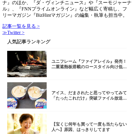
ナ』のほか、『ダ・ヴィンチニュース』や『スーモジャーナ
ル』、『FNNプライムオンライン』など幅広く寄稿し、フ
リーマガジン『BizHintマガジン』の編集・執筆も担当中。
記事一覧を見る >
≫Twitter >
人気記事ランキング
ユニフレーム『ファイアレイル』発売！
二重遮熱板搭載のロースタイル向け低型
焚き火台
アイス、だまされたと思ってやってみて
「たったこれだけ」突破ファイル放送で
大注目！...
【宝くじ何年も買って一度も当たらない
人へ】原因、はっきりしてます