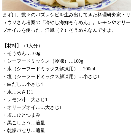
まずは、数々のバズレシピを生み出してきた料理研究家・リ
ュウジさん考案の「冷やし海鮮そうめん」。レモンやオリー
ブオイルを使った、洋風（？）そうめんなんですよ。
【材料】（1人分）
・そうめん…100g
・シーフードミックス（冷凍）…100g
・水（シーフードミックス解凍用）…200ml
・塩（シーフードミックス解凍用）…小さじ1
・白だし…小さじ4
・水…大さじ1
・レモン汁…大さじ1
・オリーブオイル…大さじ1
・塩…ひとつまみ
・黒こしょう…適量
・乾燥パセリ…適量