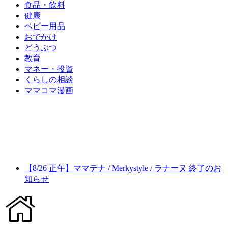
食品・飲料
健康
ベビー用品
おでかけ
どうぶつ
教育
マネー・投資
くらしの相談
ママコマ漫画
【8/26 正午】ママテナ / Merkystyle / ラナーヌ 終了のお
知らせ