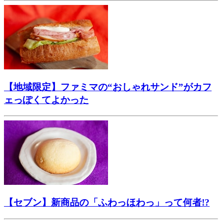
【地域限定】ファミマの“おしゃれサンド”がカフ
ェっぽくてよかった
【セブン】新商品の「ふわっほわっ」って何者!?