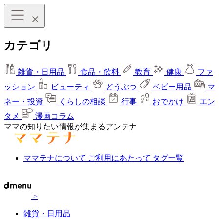
カテゴリ
雑貨・日用品
食品・飲料
教育
健康
ファ
ッション
ビューティ
どうぶつ
ベビー用品
マ
ネー・投資
くらしの相談
行事
おでかけ
エン
タメ
漫画コラム
ママの知りたい情報が集まるアンテナ
ママテナについて
ご利用にあたって
タグ一覧
>
雑貨・日用品