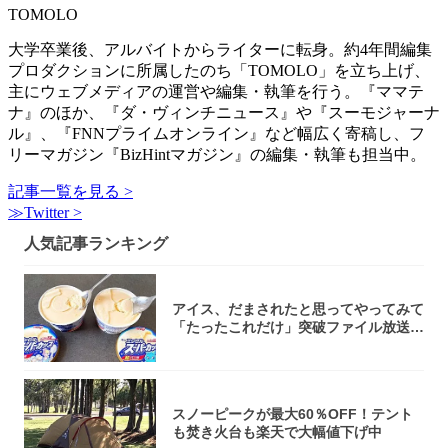
TOMOLO
大学卒業後、アルバイトからライターに転身。約4年間編集
プロダクションに所属したのち「TOMOLO」を立ち上げ、
主にウェブメディアの運営や編集・執筆を行う。『ママテ
ナ』のほか、『ダ・ヴィンチニュース』や『スーモジャーナ
ル』、『FNNプライムオンライン』など幅広く寄稿し、フ
リーマガジン『BizHintマガジン』の編集・執筆も担当中。
記事一覧を見る >
≫Twitter >
人気記事ランキング
アイス、だまされたと思ってやってみて
「たったこれだけ」突破ファイル放送で
大注目！...
スノーピークが最大60％OFF！テント
も焚き火台も楽天で大幅値下げ中