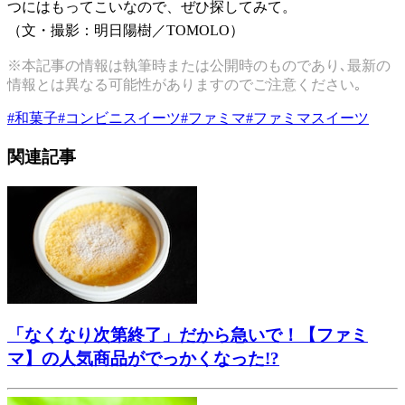
つにはもってこいなので、ぜひ探してみて。
（文・撮影：明日陽樹／TOMOLO）
※本記事の情報は執筆時または公開時のものであり､最新の
情報とは異なる可能性がありますのでご注意ください｡
#
和菓子
#
コンビニスイーツ
#
ファミマ
#
ファミマスイーツ
関連記事
「なくなり次第終了」だから急いで！【ファミ
マ】の人気商品がでっかくなった!?