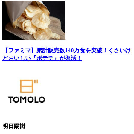
【ファミマ】累計販売数140万食を突破！くさいけ
どおいしい『ポテチ』が復活！
明日陽樹