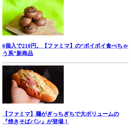
6個入で210円。【ファミマ】の“ポイポイ食べちゃ
う系”新商品
【ファミマ】麺がぎっちぎちで大ボリュームの
『焼きそばパン』が登場！