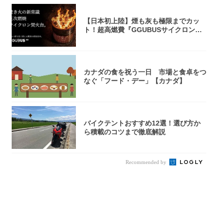
【日本初上陸】煙も灰も極限までカッ
ト！超高燃費『GGUBUSサイクロン焚
火台』が...
カナダの食を祝う一日 市場と食卓をつ
なぐ「フード・デー」【カナダ】
バイクテントおすすめ12選！選び方か
ら積載のコツまで徹底解説
Recommended by